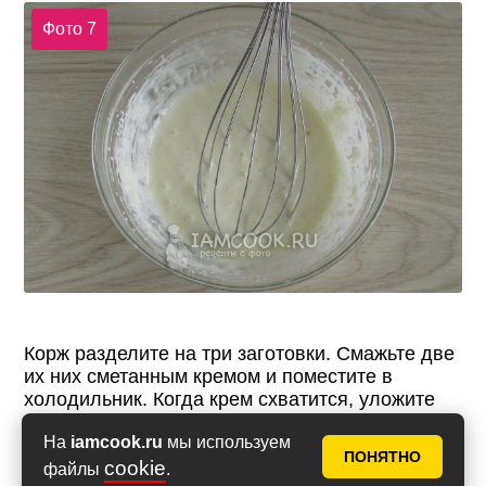
Фото 7
Корж разделите на три заготовки. Смажьте две
их них сметанным кремом и поместите в
холодильник. Когда крем схватится, уложите
коржи друг на друга.
На
iamcook.ru
мы используем
ПОНЯТНО
cookie
файлы
.
Фото 8