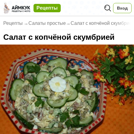
Рецепты
Вход
Рецепты
→
Салаты простые
→
Салат с копчёной скумбрие
Салат с копчёной скумбрией