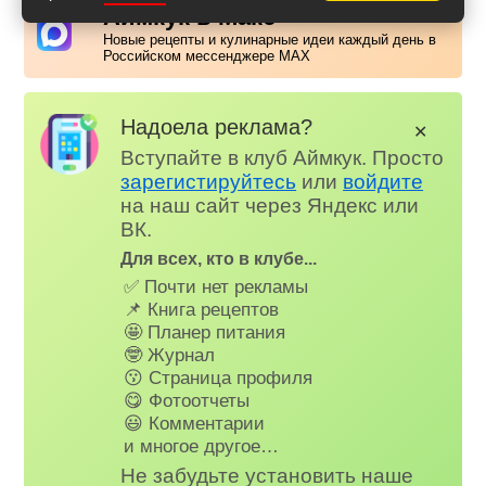
Аймкук в Макс
Новые рецепты и кулинарные идеи каждый день в
Российском мессенджере MAX
Надоела реклама?
✕
Вступайте в клуб Аймкук. Просто
зарегистируйтесь
или
войдите
на наш сайт через Яндекс или
ВК.
Для всех, кто в клубе...
✅ Почти нет рекламы
📌 Книга рецептов
🤩 Планер питания
🤓 Журнал
😗 Страница профиля
😋 Фотоотчеты
😃 Комментарии
и многое другое…
Не забудьте установить наше