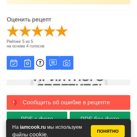
Оценить рецепт
Рейтинг
5
из
5
на основе
4
голосов
Сообщить об ошибке в рецепте
PDF с фото
PDF без фото
На
iamcook.ru
мы используем
ПОНЯТНО
cookie
файлы
.