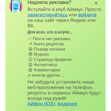
Надоела реклама?
✕
Вступайте в клуб Аймкук. Просто
зарегистируйтесь
или
войдите
на наш сайт через Яндекс или
ВК.
Для всех, кто в клубе...
✅ Почти нет рекламы
📌 Книга рецептов
🤩 Планер питания
🤓 Журнал
😗 Страница профиля
😋 Фотоотчеты
😃 Комментарии
и многое другое…
Не забудьте установить наше
веб-приложение на телефон,
рецепты и сервисы Аймкук будут
всегда под рукой!
Айфон (iOS)
,
Андроид