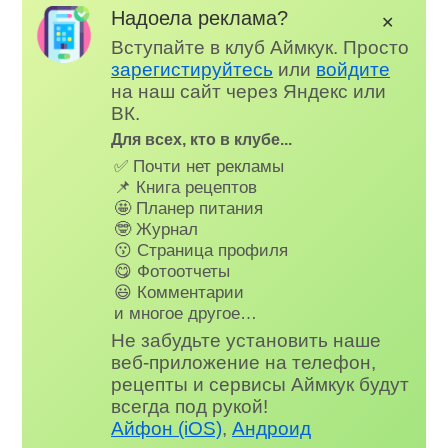
Надоела реклама?
✕
Вступайте в клуб Аймкук. Просто
зарегистируйтесь
или
войдите
на наш сайт через Яндекс или
ВК.
Для всех, кто в клубе...
✅ Почти нет рекламы
📌 Книга рецептов
🤩 Планер питания
🤓 Журнал
😗 Страница профиля
😋 Фотоотчеты
😃 Комментарии
и многое другое…
Не забудьте установить наше
веб-приложение на телефон,
рецепты и сервисы Аймкук будут
всегда под рукой!
Айфон (iOS)
,
Андроид