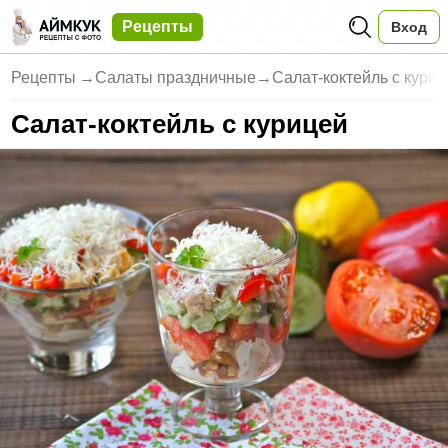
Рецепты
Вход
Рецепты
→
Салаты праздничные
→
Салат-коктейль с кури
Салат-коктейль с курицей