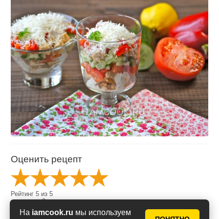
Оценить рецепт
Рейтинг
5
из
5
на основе
8
голосов
На
iamcook.ru
мы используем