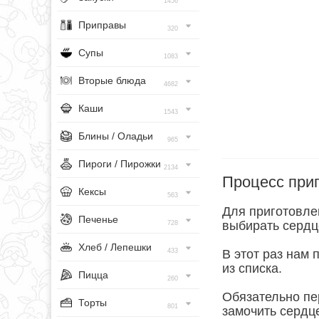
1456
Приправы
320
Супы
1083
Вторые блюда
4682
Каши
1543
Блины / Оладьи
965
Пироги / Пирожки
2134
Процесс при
Кексы
563
Для приготовлен
Печенье
выбирать сердце
728
Хлеб / Лепешки
433
В этот раз нам 
из списка.
Пицца
260
Обязательно пе
Торты
801
замочить сердц