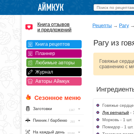
Книга отзывов
Рецепты
→
Рагу
и предложений
Рагу из го
Книга рецептов
Планнер
Говяжье сердце
Любимые авторы
сравнению с мя
Журнал
Авторы Аймкук
Ингредиент
Сезонное меню
Говяжье сердце 
Заготовки
1347
Лук репчатый
- 
Морковь - 1 шт.
Пикник / барбекю
293
Помидор - 1 шт.
На каждый день
Томатная паста 
20160