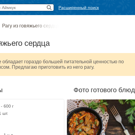
Расширенный поиск
→
Рагу из говяжьего сердца
вяжьего сердца
 обладает гораздо большей питательной ценностью по
сом. Предлагаю приготовить из него рагу.
ы
Фото готового блю
- 600 г
1 шт.
- 1 ч.л.