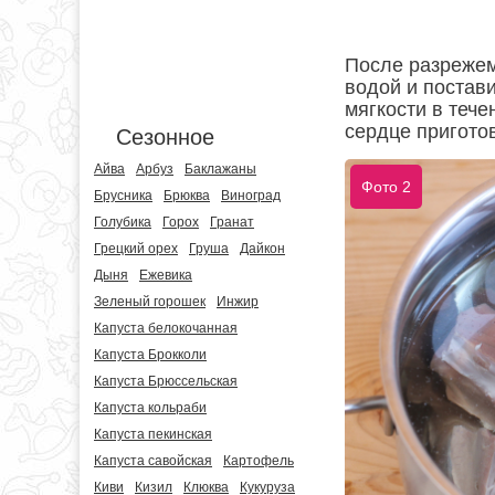
После разрежем
водой и постав
мягкости в тече
сердце пригото
Сезонное
Айва
Арбуз
Баклажаны
Фото 2
Брусника
Брюква
Виноград
Голубика
Горох
Гранат
Грецкий орех
Груша
Дайкон
Дыня
Ежевика
Зеленый горошек
Инжир
Капуста белокочанная
Капуста Брокколи
Капуста Брюссельская
Капуста кольраби
Капуста пекинская
Капуста савойская
Картофель
Киви
Кизил
Клюква
Кукуруза