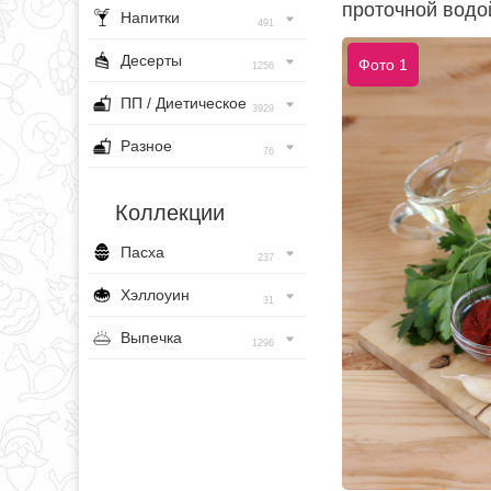
проточной водой
Напитки
491
Десерты
Фото 1
1256
ПП / Диетическое
3929
Разное
76
Коллекции
Пасха
237
Хэллоуин
31
Выпечка
1296