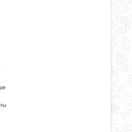
чше
кты