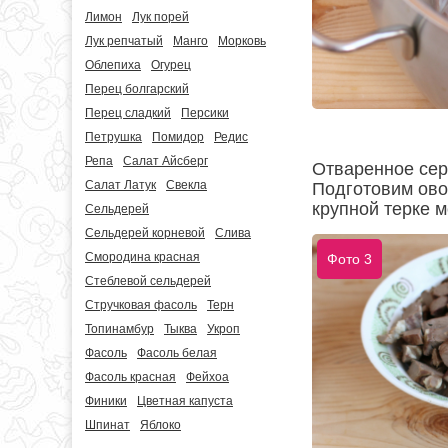
Лимон
Лук порей
Лук репчатый
Манго
Морковь
Облепиха
Огурец
Перец болгарский
Перец сладкий
Персики
Петрушка
Помидор
Редис
Репа
Салат Айсберг
Отваренное сер
Салат Латук
Свекла
Подготовим ово
крупной терке м
Сельдерей
Сельдерей корневой
Слива
Смородина красная
Фото 3
Стеблевой сельдерей
Стручковая фасоль
Терн
Топинамбур
Тыква
Укроп
Фасоль
Фасоль белая
Фасоль красная
Фейхоа
Финики
Цветная капуста
Шпинат
Яблоко