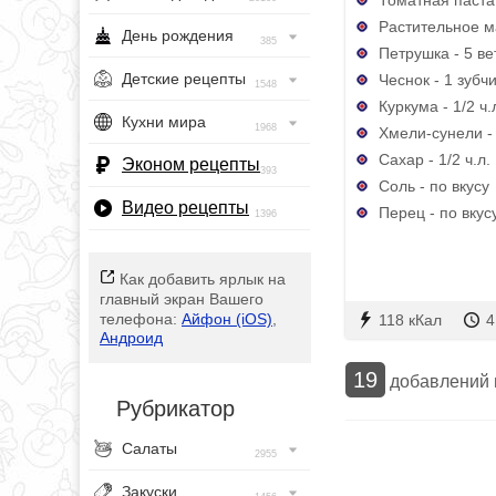
Растительное ма
День рождения
385
Петрушка - 5 ве
Детские рецепты
Чеснок - 1 зубч
1548
Куркума - 1/2 ч.
Кухни мира
1968
Хмели-сунели - 
Сахар - 1/2 ч.л.
Эконом рецепты
393
Соль - по вкусу
Видео рецепты
Перец - по вкус
1396
Как добавить ярлык на
главный экран Вашего
телефона:
Айфон (iOS)
,
118 кКал
4
Андроид
19
добавлений
Рубрикатор
Салаты
2955
Закуски