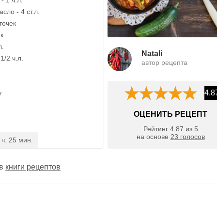
сло - 4 ст.л.
точек
ик
л.
Natali
1/2 ч.л.
автор рецепта
4.8
у
ОЦЕНИТЬ РЕЦЕПТ
Рейтинг
4.87
из
5
на основе
23
голосов
 ч. 25 мин.
 в
книги рецептов