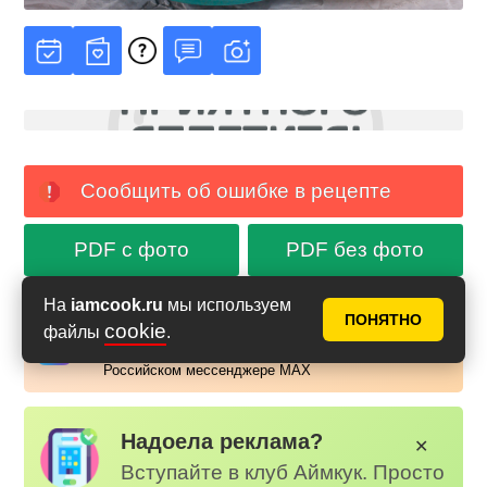
Сообщить об ошибке в рецепте
PDF с фото
PDF без фото
На
iamcook.ru
мы используем
ПОНЯТНО
Аймкук в Макс
cookie
файлы
.
Новые рецепты и кулинарные идеи каждый день в
Российском мессенджере MAX
Надоела реклама?
✕
Вступайте в клуб Аймкук. Просто