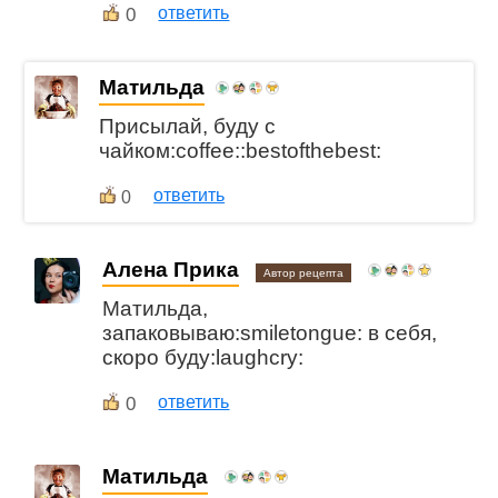
0
ответить
Матильда
Присылай, буду с
чайком:coffee::bestofthebest:
ответить
0
Алена Прика
Автор рецепта
Матильда,
запаковываю:smiletongue: в себя,
скоро буду:laughcry:
0
ответить
Матильда