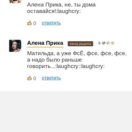
Алена Прика, не, ты дома
оставайся!:laughcry:
0
ответить
Алена Прика
Автор рецепта
Матильда, а уже ФсЁ, фсе, фсе, фсе,
а надо было раньше
говорить...:laughcry::laughcry:
0
ответить