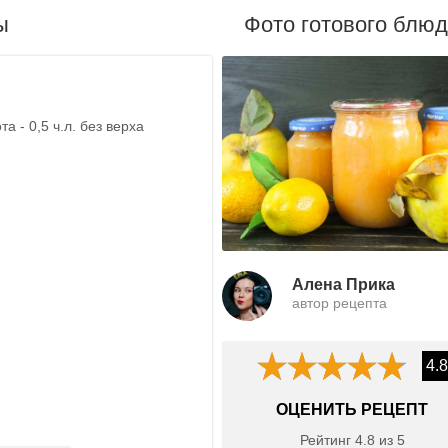
ы
Фото готового блю
а - 0,5 ч.л. без верха
Алена Прика
автор рецепта
4.8
ОЦЕНИТЬ РЕЦЕПТ
Рейтинг
4.8
из
5