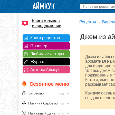
Книга отзывов
Рецепты
→
Варен
и предложений
Джем из ай
Книга рецептов
Планнер
Любимые авторы
Джем из айвы н
ароматная начи
Журнал
для фаршировки
Авторы Аймкук
то весь джем 
поджаренные то
Кстати, именно
Сезонное меню
раскрывает сво
Каждую осень в
Заготовки
1347
создаю всевоз
Пикник / барбекю
293
На каждый день
20160