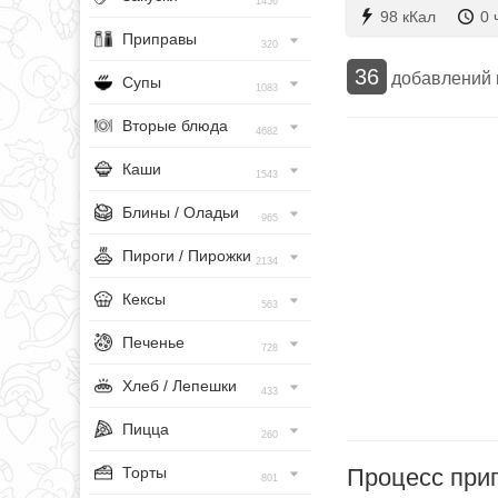
1456
98 кКал
0 
Приправы
320
36
добавлений
Супы
1083
Вторые блюда
4682
Каши
1543
Блины / Оладьи
965
Пироги / Пирожки
2134
Кексы
563
Печенье
728
Хлеб / Лепешки
433
Пицца
260
Процесс при
Торты
801