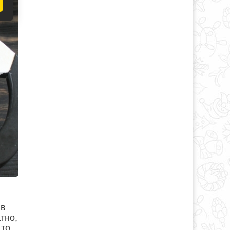
 в
тно,
 то