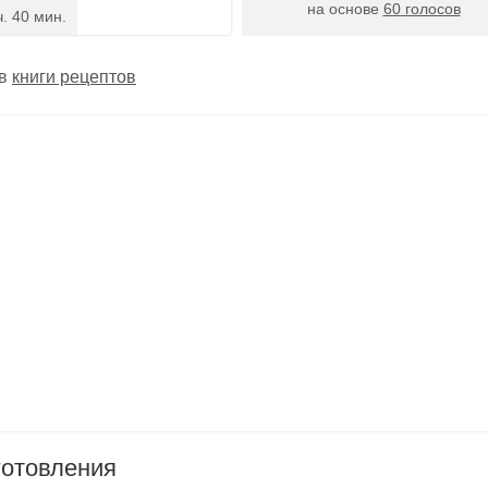
на основе
60
голосов
ч. 40 мин.
 в
книги рецептов
готовления