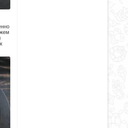
енно
ежем
м
к