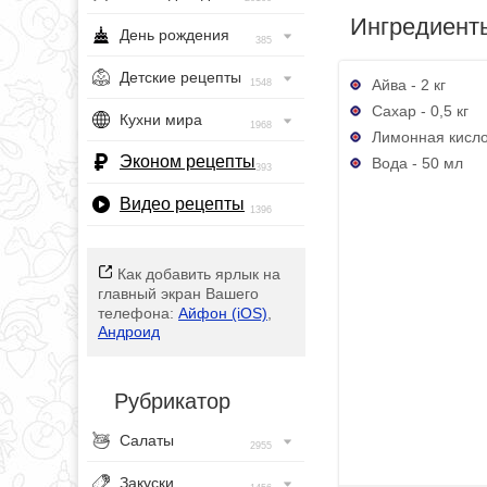
Ингредиент
День рождения
385
Детские рецепты
Айва - 2 кг
1548
Сахар - 0,5 кг
Кухни мира
1968
Лимонная кислот
Эконом рецепты
Вода - 50 мл
393
Видео рецепты
1396
Как добавить ярлык на
главный экран Вашего
телефона:
Айфон (iOS)
,
Андроид
Рубрикатор
Салаты
2955
Закуски