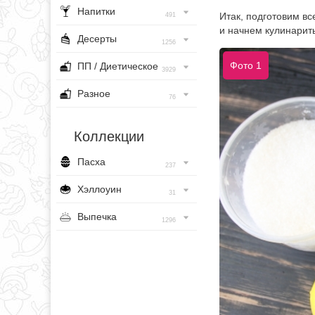
Напитки
Итак, подготовим в
491
и начнем кулинарить
Десерты
1256
Фото 1
ПП / Диетическое
3929
Разное
76
Коллекции
Пасха
237
Хэллоуин
31
Выпечка
1296