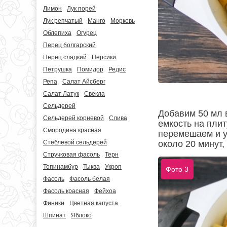
Лимон
Лук порей
Лук репчатый
Манго
Морковь
Облепиха
Огурец
Перец болгарский
Перец сладкий
Персики
Петрушка
Помидор
Редис
Репа
Салат Айсберг
Салат Латук
Свекла
Сельдерей
Добавим 50 мл 
Сельдерей корневой
Слива
емкость на пли
Смородина красная
перемешаем и у
около 20 минут,
Стеблевой сельдерей
Стручковая фасоль
Терн
Топинамбур
Тыква
Укроп
Фото 3
Фасоль
Фасоль белая
Фасоль красная
Фейхоа
Финики
Цветная капуста
Шпинат
Яблоко