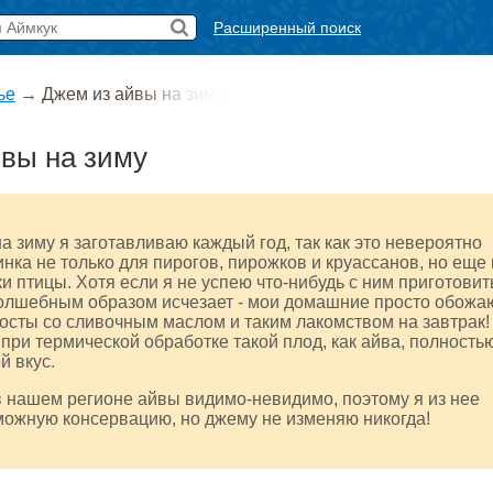
Расширенный поиск
ье
→
Джем из айвы на зиму
вы на зиму
а зиму я заготавливаю каждый год, так как это невероятно
нка не только для пирогов, пирожков и круассанов, но еще 
 птицы. Хотя если я не успею что-нибудь с ним приготовит
волшебным образом исчезает - мои домашние просто обожа
сты со сливочным маслом и таким лакомством на завтрак!
 при термической обработке такой плод, как айва, полность
й вкус.
 нашем регионе айвы видимо-невидимо, поэтому я из нее
можную консервацию, но джему не изменяю никогда!