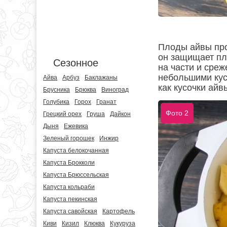
Плоды айвы про
он защищает пл
Сезонное
на части и сре
небольшими кус
Айва
Арбуз
Баклажаны
как кусочки айв
Брусника
Брюква
Виноград
Голубика
Горох
Гранат
Фото 2
Грецкий орех
Груша
Дайкон
Дыня
Ежевика
Зеленый горошек
Инжир
Капуста белокочанная
Капуста Брокколи
Капуста Брюссельская
Капуста кольраби
Капуста пекинская
Капуста савойская
Картофель
Киви
Кизил
Клюква
Кукуруза