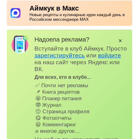
Аймкук в Макс
Новые рецепты и кулинарные идеи каждый день в
Российском мессенджере MAX
Надоела реклама?
✕
Вступайте в клуб Аймкук. Просто
зарегистируйтесь
или
войдите
на наш сайт через Яндекс или
ВК.
Для всех, кто в клубе...
✅ Почти нет рекламы
📌 Книга рецептов
🤩 Планер питания
🤓 Журнал
😗 Страница профиля
😋 Фотоотчеты
😃 Комментарии
и многое другое…