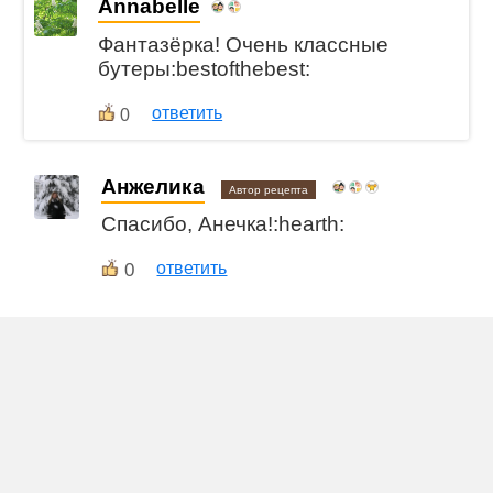
Annabelle
Фантазёрка! Очень классные
бутеры:bestofthebest:
ответить
0
Анжелика
Автор рецепта
Спасибо, Анечка!:hearth:
0
ответить