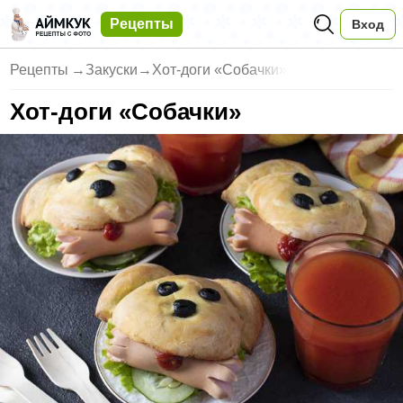
Рецепты
Вход
Рецепты
→
Закуски
→
Хот-доги «Собачки»
Хот-доги «Собачки»