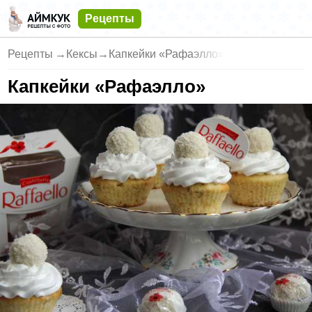
Рецепты
Рецепты
→
Кексы
→
Капкейки «Рафаэлло»
Капкейки «Рафаэлло»