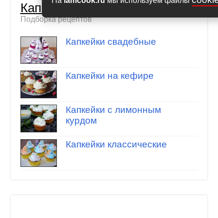
На
iamcook.ru
мы используем файлы
Капкейки
Подборка рецептов
Капкейки свадебные
Капкейки на кефире
Капкейки с лимонным
курдом
Капкейки классические