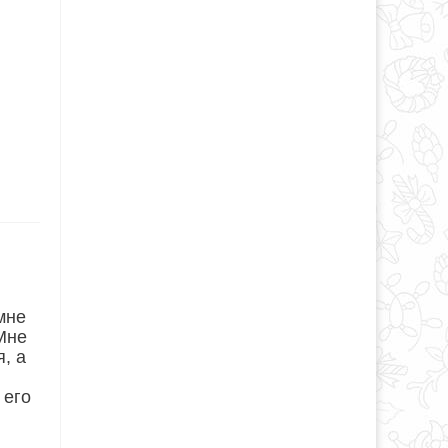
мне
 Мне
я, а
 его