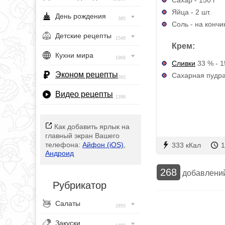
Яйца - 2 шт.
День рождения
385
Соль - на кончи
Детские рецепты
1548
Крем:
Кухни мира
1968
Сливки
33 % - 1
Эконом рецепты
Сахарная пудра 
393
Видео рецепты
1396
Как добавить ярлык на
главный экран Вашего
телефона:
Айфон (iOS)
,
333 кКал
1
Андроид
268
добавлени
Рубрикатор
Салаты
2955
Закуски