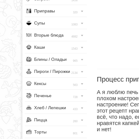
1456
Приправы
320
Супы
1083
Вторые блюда
4682
Каши
1543
Блины / Оладьи
965
Пироги / Пирожки
2134
Процесс при
Кексы
563
А я люблю печь 
Печенье
плохом настрое
728
настроение! Сег
Хлеб / Лепешки
433
этот рецепт нра
всё, что надо, 
Пицца
260
нравятся капкей
и нет!
Торты
801