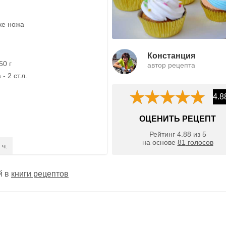
ке ножа
Констанция
50 г
автор рецепта
- 2 ст.л.
4.8
ОЦЕНИТЬ РЕЦЕПТ
Рейтинг
4.88
из
5
на основе
81
голосов
 ч.
й в
книги рецептов