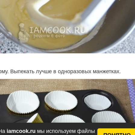
му. Выпекать лучше в одноразовых манжетках.
На
iamcook.ru
мы используем файлы
ПОНЯТНО