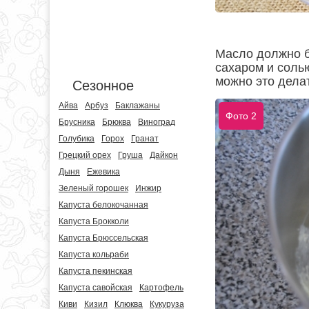
Масло должно б
сахаром и соль
можно это дела
Сезонное
Айва
Арбуз
Баклажаны
Фото 2
Брусника
Брюква
Виноград
Голубика
Горох
Гранат
Грецкий орех
Груша
Дайкон
Дыня
Ежевика
Зеленый горошек
Инжир
Капуста белокочанная
Капуста Брокколи
Капуста Брюссельская
Капуста кольраби
Капуста пекинская
Капуста савойская
Картофель
Киви
Кизил
Клюква
Кукуруза