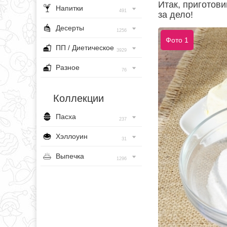
Итак, приготови
Напитки
491
за дело!
Десерты
1256
Фото 1
ПП / Диетическое
3929
Разное
76
Коллекции
Пасха
237
Хэллоуин
31
Выпечка
1296