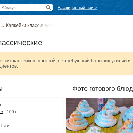
Расширенный поиск
→
Капкейки классические
лассические
еских капкейков, простой, не требующий больших усилий и
диентов.
ы
Фото готового блю
л
ое
- 100 г
1 ч.л.