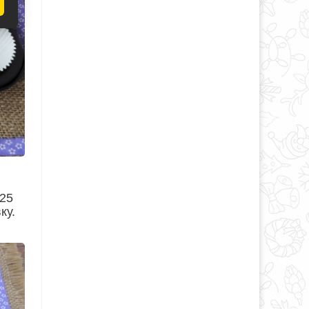
 25
ку.