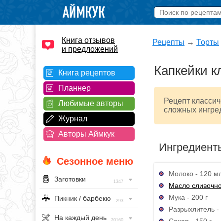
Книга отзывов
Рецепты
→
Торты
и предложений
Капкейки к
Книга рецептов
Планнер
Рецепт классич
Любимые авторы
сложных ингре
Журнал
Авторы Аймкук
Ингредиент
Сезонное меню
Молоко - 120 м
Заготовки
1347
Масло сливочн
Мука - 200 г
Пикник / барбекю
293
Разрыхлитель - 
На каждый день
Сахар - 150 г
20160