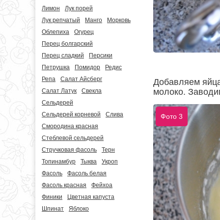
Лимон
Лук порей
Лук репчатый
Манго
Морковь
Облепиха
Огурец
Перец болгарский
Перец сладкий
Персики
Петрушка
Помидор
Редис
Репа
Салат Айсберг
Добавляем яйца
молоко. Заводи
Салат Латук
Свекла
Сельдерей
Сельдерей корневой
Слива
Фото 3
Смородина красная
Стеблевой сельдерей
Стручковая фасоль
Терн
Топинамбур
Тыква
Укроп
Фасоль
Фасоль белая
Фасоль красная
Фейхоа
Финики
Цветная капуста
Шпинат
Яблоко