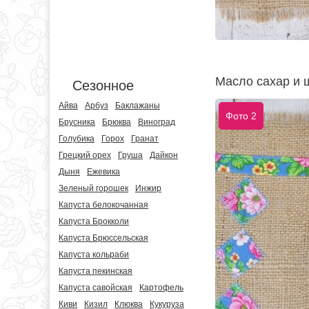
Масло сахар и 
Сезонное
Айва
Арбуз
Баклажаны
Фото 2
Брусника
Брюква
Виноград
Голубика
Горох
Гранат
Грецкий орех
Груша
Дайкон
Дыня
Ежевика
Зеленый горошек
Инжир
Капуста белокочанная
Капуста Брокколи
Капуста Брюссельская
Капуста кольраби
Капуста пекинская
Капуста савойская
Картофель
Киви
Кизил
Клюква
Кукуруза