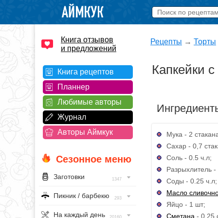
Книга отзывов
Рецепты
→
Торты
и предложений
Капкейки с
Книга рецептов
Планнер
Любимые авторы
Ингредиент
Журнал
Авторы Аймкук
Мука - 2 стакан
Сахар - 0,7 ста
Соль - 0.5 ч.л;
Сезонное меню
Разрыхлитель - 
Заготовки
1347
Соды - 0.25 ч.л;
Масло сливочн
Пикник / барбекю
293
Яйцо - 1 шт;
На каждый день
Сметана
- 0.25 
20160