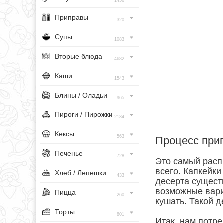
1456
Приправы
320
Супы
1083
Вторые блюда
4682
Каши
1543
Блины / Оладьи
965
Пироги / Пирожки
2134
Кексы
563
Процесс при
Печенье
728
Это самый расп
всего. Капкейки
Хлеб / Лепешки
433
десерта сущест
возможные вари
Пицца
260
кушать. Такой д
Торты
801
Итак, нам потр