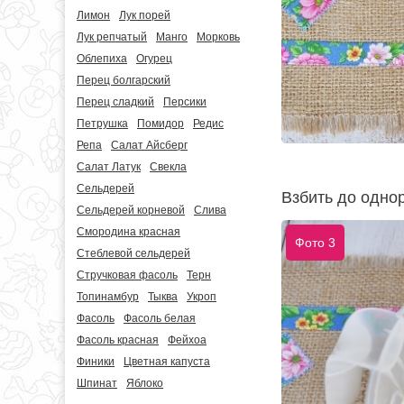
Лимон
Лук порей
Лук репчатый
Манго
Морковь
Облепиха
Огурец
Перец болгарский
Перец сладкий
Персики
Петрушка
Помидор
Редис
Репа
Салат Айсберг
Салат Латук
Свекла
Сельдерей
Взбить до одно
Сельдерей корневой
Слива
Смородина красная
Фото 3
Стеблевой сельдерей
Стручковая фасоль
Терн
Топинамбур
Тыква
Укроп
Фасоль
Фасоль белая
Фасоль красная
Фейхоа
Финики
Цветная капуста
Шпинат
Яблоко