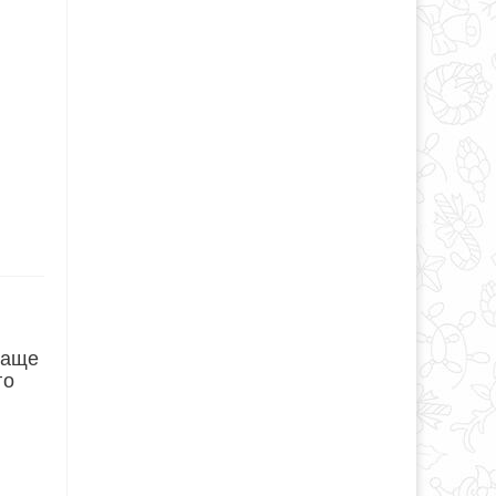
чаще
го