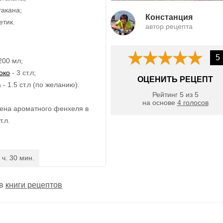
такана;
Констанция
етик.
автор рецепта
5
200 мл;
око
- 3 ст.л;
ОЦЕНИТЬ РЕЦЕПТ
- 1.5 ст.л (по желанию).
Рейтинг
5
из
5
на основе
4
голосов
ена ароматного фенхеля в
т.л.
 ч. 30 мин.
 в
книги рецептов