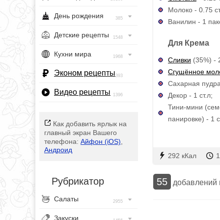
Молоко - 0.75 с
День рождения
385
Ванилин - 1 пак
Детские рецепты
1548
Для Крема
Кухни мира
1968
Сливки
(35%) - 
Сгущённое мол
Эконом рецепты
393
Сахарная пудра 
Видео рецепты
Декор - 1 ст.л;
1396
Тини-мини (сем
панировке) - 1 с
Как добавить ярлык на
главный экран Вашего
телефона:
Айфон (iOS)
,
Андроид
292 кКал
1
Рубрикатор
55
добавлений
Салаты
2955
Закуски