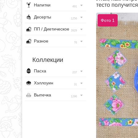
тесто получитс
Напитки
491
Десерты
1256
Фото 1
ПП / Диетическое
3929
Разное
76
Коллекции
Пасха
237
Хэллоуин
31
Выпечка
1296