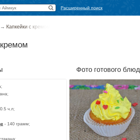
Расширенный поиск
→
Капкейки с кремом
 кремом
ы
Фото готового блю
а;
кана;
0.5 ч.л;
ое
- 140 грамм;
стакана;