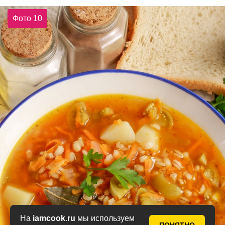
Фото 10
На
iamcook.ru
мы используем