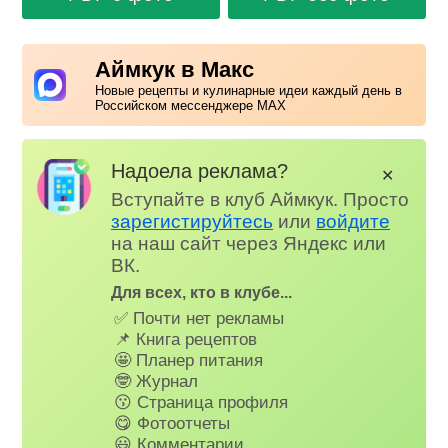
Аймкук в Макс
Новые рецепты и кулинарные идеи каждый день в
Российском мессенджере MAX
Надоела реклама?
✕
Вступайте в клуб Аймкук. Просто
зарегистируйтесь
или
войдите
на наш сайт через Яндекс или
ВК.
Для всех, кто в клубе...
✅ Почти нет рекламы
📌 Книга рецептов
🤩 Планер питания
🤓 Журнал
😗 Страница профиля
😋 Фотоотчеты
😃 Комментарии