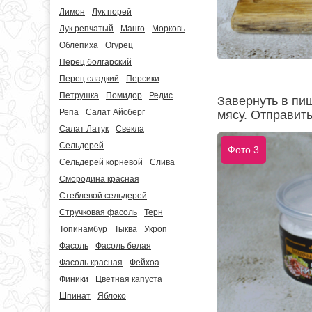
Лимон
Лук порей
Лук репчатый
Манго
Морковь
Облепиха
Огурец
Перец болгарский
Перец сладкий
Персики
Петрушка
Помидор
Редис
Завернуть в пищ
Репа
Салат Айсберг
мясу. Отправить
Салат Латук
Свекла
Сельдерей
Фото 3
Сельдерей корневой
Слива
Смородина красная
Стеблевой сельдерей
Стручковая фасоль
Терн
Топинамбур
Тыква
Укроп
Фасоль
Фасоль белая
Фасоль красная
Фейхоа
Финики
Цветная капуста
Шпинат
Яблоко