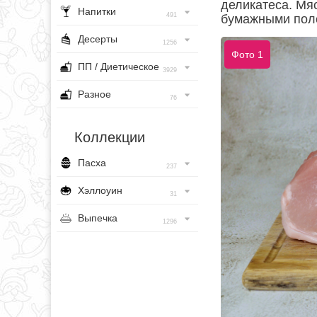
деликатеса. Мя
Напитки
491
бумажными пол
Десерты
1256
Фото 1
ПП / Диетическое
3929
Разное
76
Коллекции
Пасха
237
Хэллоуин
31
Выпечка
1296