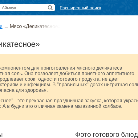
Расширенный поиск
и
→
Мясо «Деликатесное»
икатесное»
компонентом для приготовления мясного деликатеса
тная соль. Она позволяет добиться приятного аппетитного
родлевает срок годности готового продукта, не дает
ктериям и инфекциям. В "правильных" дозах нитритная сол
пасна для здоровья.
сное" - это прекрасная праздничная закуска, которая украс
. А в будни это отличная замена магазинной колбасе.
ы
Фото готового блю