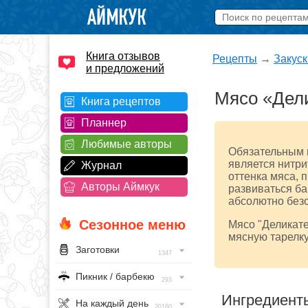
Книга отзывов
Рецепты
→
Закуск
и предложений
Мясо «Дел
Книга рецептов
Планнер
Любимые авторы
Обязательным 
является нитри
Журнал
оттенка мяса, п
Авторы Аймкук
развиваться ба
абсолютно безо
Сезонное меню
Мясо "Деликате
мясную тарелку
Заготовки
1347
Пикник / барбекю
293
Ингредиент
На каждый день
20160