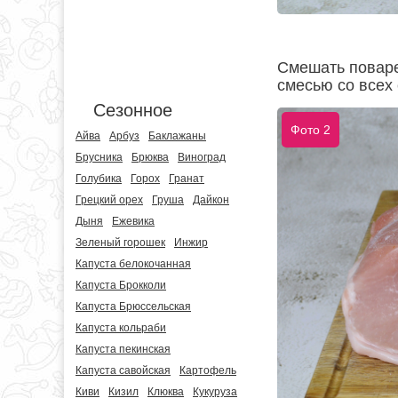
Смешать поваре
смесью со всех 
Сезонное
Фото 2
Айва
Арбуз
Баклажаны
Брусника
Брюква
Виноград
Голубика
Горох
Гранат
Грецкий орех
Груша
Дайкон
Дыня
Ежевика
Зеленый горошек
Инжир
Капуста белокочанная
Капуста Брокколи
Капуста Брюссельская
Капуста кольраби
Капуста пекинская
Капуста савойская
Картофель
Киви
Кизил
Клюква
Кукуруза