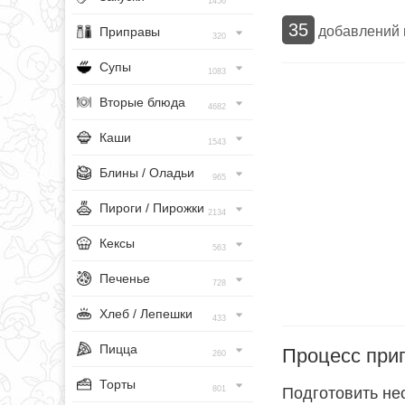
1456
35
добавлений
Приправы
320
Супы
1083
Вторые блюда
4682
Каши
1543
Блины / Оладьи
965
Пироги / Пирожки
2134
Кексы
563
Печенье
728
Хлеб / Лепешки
433
Пицца
Процесс при
260
Торты
801
Подготовить не