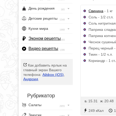
День рождения
385
Свинина
- 1 кг
Соль - 1/2 ст.л.
Детские рецепты
1548
Соль нитритная -
Кухни мира
Паприка сладкая
1968
Паприка копчена
Эконом рецепты
393
Чеснок сушеный 
Перец черный - 
Видео рецепты
1396
Тмин - 1/2 ч.л.
Кориандр - 1 ст.
Как добавить ярлык на
главный экран Вашего
телефона:
Айфон (iOS)
,
Андроид
Рубрикатор
15.31
20.48
Б:
Ж:
Салаты
2955
249 кКал
1
Закуски