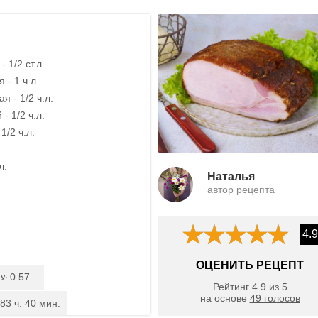
 1/2 ст.л.
 - 1 ч.л.
я - 1/2 ч.л.
- 1/2 ч.л.
1/2 ч.л.
л.
Наталья
автор рецепта
4.9
ОЦЕНИТЬ РЕЦЕПТ
0.57
У:
Рейтинг
4.9
из
5
на основе
49
голосов
83 ч. 40 мин.