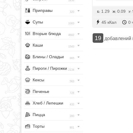
1456
Приправы
1.29
0.09
Б:
Ж:
У:
320
Супы
45 кКал
0 
1083
Вторые блюда
4682
19
добавлений
Каши
1543
Блины / Оладьи
965
Пироги / Пирожки
2134
Кексы
563
Печенье
728
Хлеб / Лепешки
433
Пицца
260
Торты
801