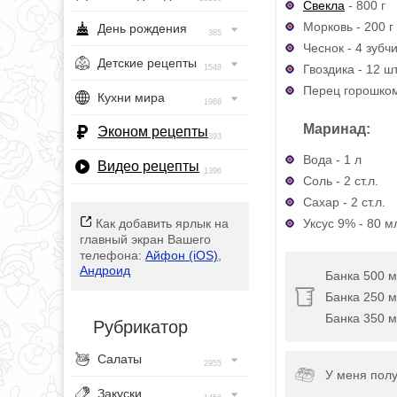
Свекла
- 800 г
Морковь - 200 г
День рождения
385
Чеснок - 4 зубч
Детские рецепты
Гвоздика - 12 шт
1548
Перец горошком 
Кухни мира
1968
Маринад:
Эконом рецепты
393
Вода - 1 л
Видео рецепты
1396
Соль - 2 ст.л.
Сахар - 2 ст.л.
Уксус 9% - 80 м
Как добавить ярлык на
главный экран Вашего
телефона:
Айфон (iOS)
,
Андроид
Банка 500 мл
Банка 250 мл
Банка 350 мл
Рубрикатор
Салаты
2955
У меня полу
Закуски