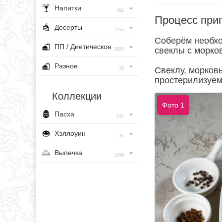
Напитки
491
Процесс при
Десерты
1256
Соберём необх
ПП / Диетическое
свеклы с морков
3929
Разное
Свеклу, морковь
76
простерилизуем
Коллекции
Фото 1
Пасха
237
Хэллоуин
31
Выпечка
1296