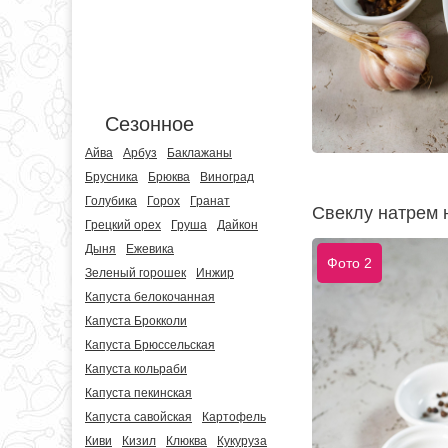
Сезонное
Айва
Арбуз
Баклажаны
Брусника
Брюква
Виноград
Голубика
Горох
Гранат
Свеклу натрем 
Грецкий орех
Груша
Дайкон
Дыня
Ежевика
Фото 2
Зеленый горошек
Инжир
Капуста белокочанная
Капуста Брокколи
Капуста Брюссельская
Капуста кольраби
Капуста пекинская
Капуста савойская
Картофель
Киви
Кизил
Клюква
Кукуруза