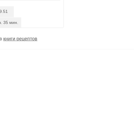
9.51
ч. 35 мин.
 в
книги рецептов