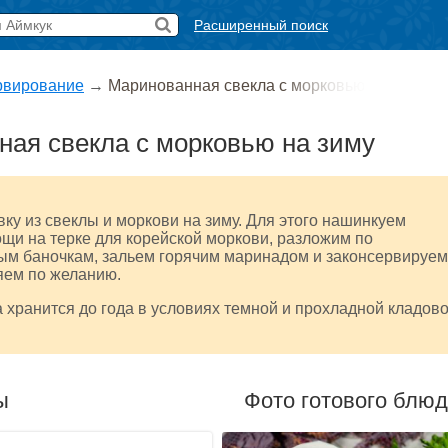
Расширенный поиск
рвирование
→
Маринованная свекла с морковью
ая свекла с морковью на зиму
вку из свеклы и моркови на зиму. Для этого нашинкуем
щи на терке для корейской моркови, разложим по
ым баночкам, зальем горячим маринадом и законсервируем
яем по желанию.
а хранится до года в условиях темной и прохладной кладово
ы
Фото готового блю