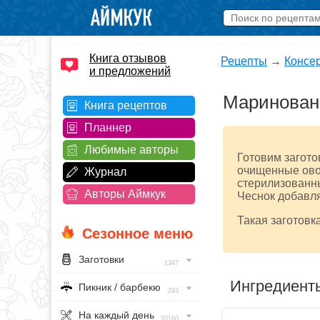
Книга отзывов
Рецепты
→
Консе
и предложений
Маринованн
Книга рецептов
Планнер
Любимые авторы
Готовим загото
очищенные ово
Журнал
стерилизованн
Авторы Аймкук
Чеснок добавл
Такая заготовк
Сезонное меню
Заготовки
1347
Ингредиент
Пикник / барбекю
293
На каждый день
20160