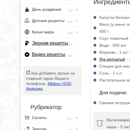
Ингредиент
День рождения
385
Капуста белокоч
Детские рецепты
1548
Мясо (у меня л
400 г
Кухни мира
1968
Соус томатный - 
Эконом рецепты
Вода - 500 мл
393
Морковь - 1 шт. 
Видео рецепты
1396
Лук репчатый
- 
Специи для мяса
Соль - 1 ч.л.
Как добавить ярлык на
главный экран Вашего
Растительное ма
телефона:
Айфон (iOS)
,
Андроид
Для подачи:
Свежая петрушка
Рубрикатор
Салаты
Мультиварк
2955
чаши - 3 ли
Закуски