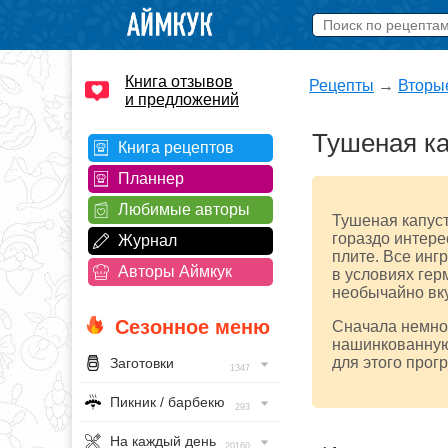
Книга отзывов
Рецепты
→
Вторы
и предложений
Тушеная ка
Книга рецептов
Планнер
Любимые авторы
Тушеная капуст
гораздо интере
Журнал
плите. Все ин
Авторы Аймкук
в условиях гер
необычайно вк
Сезонное меню
Сначала немног
нашинкованную
для этого прог
Заготовки
1347
Пикник / барбекю
293
На каждый день
20160