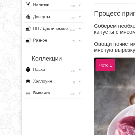
Напитки
491
Процесс при
Десерты
1256
Соберём необхо
ПП / Диетическое
3929
капусты с мясо
Разное
76
Овощи почистим
мясную вырезку
Коллекции
Фото 1
Пасха
237
Хэллоуин
31
Выпечка
1296