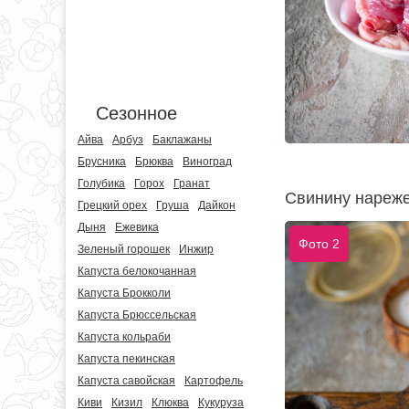
Сезонное
Айва
Арбуз
Баклажаны
Брусника
Брюква
Виноград
Голубика
Горох
Гранат
Свинину нареже
Грецкий орех
Груша
Дайкон
Дыня
Ежевика
Фото 2
Зеленый горошек
Инжир
Капуста белокочанная
Капуста Брокколи
Капуста Брюссельская
Капуста кольраби
Капуста пекинская
Капуста савойская
Картофель
Киви
Кизил
Клюква
Кукуруза