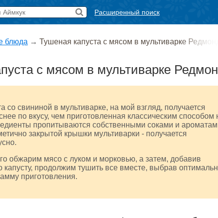
Расширенный поиск
е блюда
→
Тушеная капуста с мясом в мультиварке Редмон
пуста с мясом в мультиварке Редмо
а со свининой в мультиварке, на мой взгляд, получается
снее по вкусу, чем приготовленная классическим способом 
гредиенты пропитываются собственными соками и ароматам
метично закрытой крышки мультиварки - получается
усно.
о обжарим мясо с луком и морковью, а затем, добавив
 капусту, продолжим тушить все вместе, выбрав оптималь
рамму приготовления.