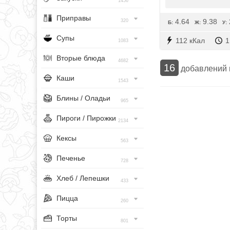
1456
Приправы
4.64
9.38
320
Б:
Ж:
У:
Супы
112 кКал
1
1083
Вторые блюда
4682
16
добавлений
Каши
1543
Блины / Оладьи
965
Пироги / Пирожки
2134
Кексы
563
Печенье
728
Хлеб / Лепешки
433
Пицца
260
Торты
801