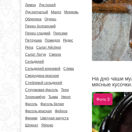
Лимон
Лук порей
Лук репчатый
Манго
Морковь
Облепиха
Огурец
Перец болгарский
Перец сладкий
Персики
Петрушка
Помидор
Редис
Репа
Салат Айсберг
Салат Латук
Свекла
Сельдерей
Сельдерей корневой
Слива
Смородина красная
На дно чаши му
Стеблевой сельдерей
мясные кусочки
Стручковая фасоль
Терн
Топинамбур
Тыква
Укроп
Фото 3
Фасоль
Фасоль белая
Фасоль красная
Фейхоа
Финики
Цветная капуста
Шпинат
Яблоко