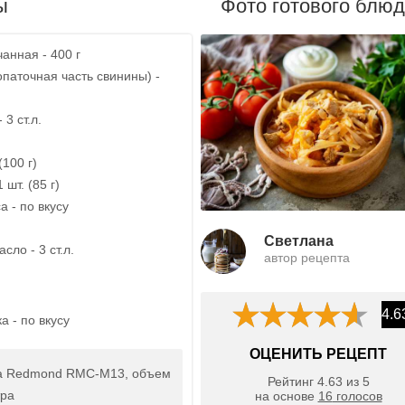
ы
Фото готового блю
анная - 400 г
опаточная часть свинины) -
3 ст.л.
(100 г)
1 шт. (85 г)
 - по вкусу
Светлана
сло - 3 ст.л.
автор рецепта
4.6
 - по вкусу
ОЦЕНИТЬ РЕЦЕПТ
а Redmond RMC-M13, объем
Рейтинг
4.63
из
5
тра
на основе
16
голосов