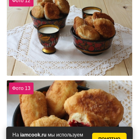
Фото 12
Фото 13
На
iamcook.ru
мы используем