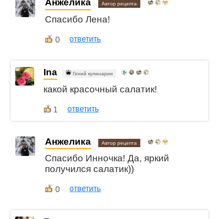
Анжелика
Автор рецепта
Спасибо Лена!
0
ответить
Ina
Гений кулинарии
какой красочный салатик!
ответить
1
Анжелика
Автор рецепта
Спасибо Инночка! Да, яркий
получился салатик))
0
ответить