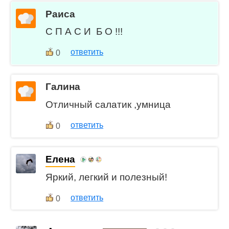
Раиса
С П А С И Б О !!!
ответить
0
Галина
Отличный салатик ,умница
ответить
0
Елена
Яркий, легкий и полезный!
ответить
0