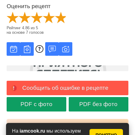
Оценить рецепт
Рейтинг
4.86
из
5
на основе
7
голосов
Сообщить об ошибке в рецепте
PDF с фото
PDF без фото
Аймкук в Макс
На
iamcook.ru
мы используем
Новые рецепты и кулинарные идеи каждый день в