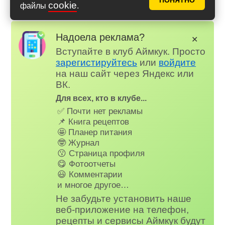
ПОНЯТНО
cookie
Российском мессенджере MAX
файлы
.
Надоела реклама?
✕
Вступайте в клуб Аймкук. Просто
зарегистируйтесь
или
войдите
на наш сайт через Яндекс или
ВК.
Для всех, кто в клубе...
✅ Почти нет рекламы
📌 Книга рецептов
🤩 Планер питания
🤓 Журнал
😗 Страница профиля
😋 Фотоотчеты
😃 Комментарии
и многое другое…
Не забудьте установить наше
веб-приложение на телефон,
рецепты и сервисы Аймкук будут