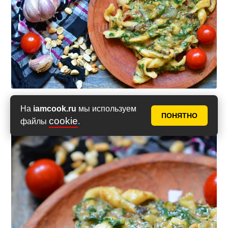
На
iamcook.ru
мы используем
Фото 9
ПОНЯТНО
cookie
файлы
.