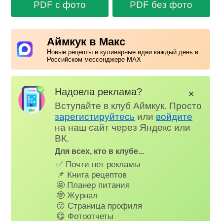
PDF с фото
PDF без фото
Аймкук в Макс
Новые рецепты и кулинарные идеи каждый день в
Российском мессенджере MAX
Надоела реклама?
✕
Вступайте в клуб Аймкук. Просто
зарегистируйтесь
или
войдите
на наш сайт через Яндекс или
ВК.
Для всех, кто в клубе...
✅ Почти нет рекламы
📌 Книга рецептов
🤩 Планер питания
🤓 Журнал
😗 Страница профиля
😋 Фотоотчеты