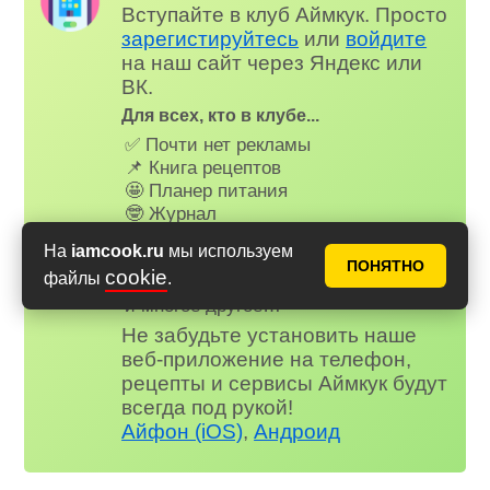
Вступайте в клуб Аймкук. Просто
зарегистируйтесь
или
войдите
на наш сайт через Яндекс или
ВК.
Для всех, кто в клубе...
✅ Почти нет рекламы
📌 Книга рецептов
🤩 Планер питания
🤓 Журнал
😗 Страница профиля
На
iamcook.ru
мы используем
😋 Фотоотчеты
ПОНЯТНО
cookie
файлы
.
😃 Комментарии
и многое другое…
Не забудьте установить наше
веб-приложение на телефон,
рецепты и сервисы Аймкук будут
всегда под рукой!
Айфон (iOS)
,
Андроид