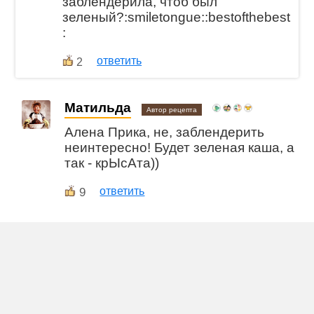
заблендерила, чтоб был
зеленый?:smiletongue::bestofthebest
:
ответить
2
Матильда
Автор рецепта
Алена Прика, не, заблендерить
неинтересно! Будет зеленая каша, а
так - крЫсАта))
9
ответить