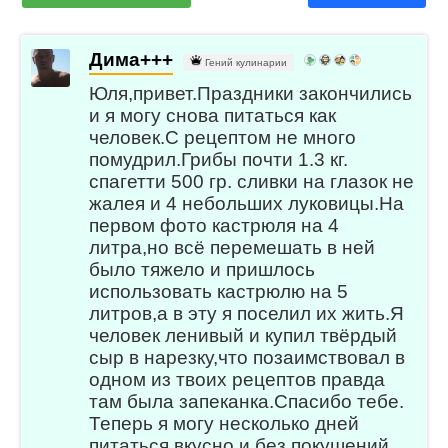
Дима+++
Гений кулинарии
Юля,привет.Праздники закончились
и я могу снова питаться как
человек.С рецептом не много
помудрил.Грибы почти 1.3 кг.
спагетти 500 гр. сливки на глазок не
жалея и 4 небольших луковицы.На
первом фото кастрюля на 4
литра,но всё перемешать в ней
было тяжело и пришлось
использовать кастрюлю на 5
литров,а в эту я поселил их жить.Я
человек ленивый и купил твёрдый
сыр в нарезку,что позаимствовал в
одном из твоих рецептов правда
там была запеканка.Спасибо тебе.
Теперь я могу несколько дней
питаться вкусно и без покушений