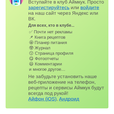
Вступайте в клуб Аймкук. Просто
зарегистируйтесь
или
войдите
на наш сайт через Яндекс или
ВК.
Для всех, кто в клубе...
✅ Почти нет рекламы
📌 Книга рецептов
🤩 Планер питания
🤓 Журнал
😗 Страница профиля
😋 Фотоотчеты
😃 Комментарии
и многое другое…
Не забудьте установить наше
веб-приложение на телефон,
рецепты и сервисы Аймкук будут
всегда под рукой!
Айфон (iOS)
,
Андроид