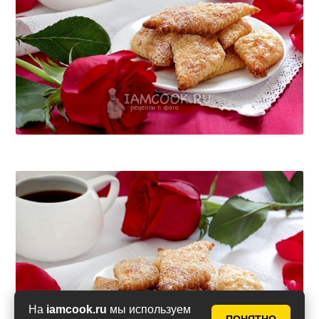
На
iamcook.ru
мы используем