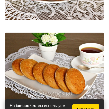
На
iamcook.ru
мы используем