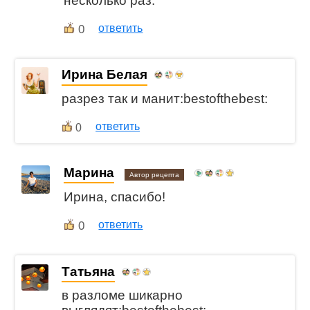
несколько раз.
0
ответить
Ирина Белая
разрез так и манит:bestofthebest:
ответить
0
Марина
Автор рецепта
Ирина, спасибо!
0
ответить
Татьяна
в разломе шикарно