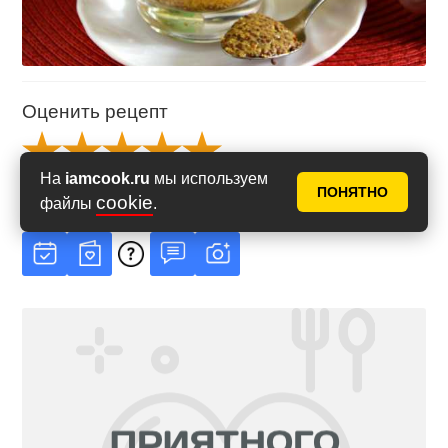
Оценить рецепт
На
iamcook.ru
мы используем
Рейтинг
5
из
5
ПОНЯТНО
на основе
1
голосов
cookie
файлы
.