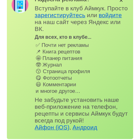
✕
Вступайте в клуб Аймкук. Просто
зарегистируйтесь
или
войдите
на наш сайт через Яндекс или
ВК.
Для всех, кто в клубе...
✅ Почти нет рекламы
📌 Книга рецептов
🤩 Планер питания
🤓 Журнал
😗 Страница профиля
😋 Фотоотчеты
😃 Комментарии
и многое другое…
Не забудьте установить наше
веб-приложение на телефон,
рецепты и сервисы Аймкук будут
всегда под рукой!
Айфон (iOS)
,
Андроид