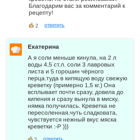
Благодарим вас за комментарий к
рецепту!
2
ответить
Екатерина
А я соли меньше кинула, на 2 л
воды 4,5 ст.л. соли 3 лавровых
листа и 5 горошин чёрного
перца.туда в кипящую воду свежую
креветку (примерно 1,5 кг.) Она
всплывает почти сразу, довела до
кипения и сразу вынула в миску,
нямка получилась. Креветка не
пересоленная,чуть сладковата,
чувствуется нежный вкус мяска
креветки :-Р )))
ответить
2