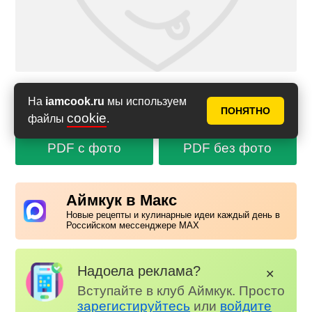
На
iamcook.ru
мы используем
Сообщить об ошибке в рецепте
ПОНЯТНО
cookie
файлы
.
PDF с фото
PDF без фото
Аймкук в Макс
Новые рецепты и кулинарные идеи каждый день в
Российском мессенджере MAX
Надоела реклама?
✕
Вступайте в клуб Аймкук. Просто
зарегистируйтесь
или
войдите