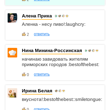
Алена Прика
Аленка - несу пиво!:laughcry:
ответить
2
Нина Минина-Россинская
начинаю завидовать жителям
приморских городов :bestofthebest:
ответить
0
Ирина Белая
вкуснота!:bestofthebest::smiletongue:
ответить
0