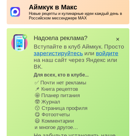
Аймкук в Макс
Новые рецепты и кулинарные идеи каждый день в
Российском мессенджере MAX
Надоела реклама?
✕
Вступайте в клуб Аймкук. Просто
зарегистируйтесь
или
войдите
на наш сайт через Яндекс или
ВК.
Для всех, кто в клубе...
✅ Почти нет рекламы
📌 Книга рецептов
🤩 Планер питания
🤓 Журнал
😗 Страница профиля
😋 Фотоотчеты
😃 Комментарии
и многое другое…
Не забудьте установить наше