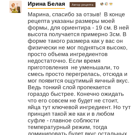
Ирина Белая
Автор рецепта
Марина, спасибо за отзыв! В конце
рецепта указаны размеры моей
формы, для ориентира - 19 см. В ней
высота получается примерно 3см. В
форме такого размера как у вас он
физически не мог подняться высоко,
просто объема ингредиентов
недостаточно. Если время
приготовления не уменьшали, то
смесь просто перегрелась, отсюда и
мог появится ощутимый яичный вкус.
Ведь тонкий слой пропекается
гораздо быстрее. Конечно ожидать
что его совсем не будет не стоит,
яйца тут ключевой ингредиент. Но тут
принцип такой же как и в любом
суфле - главное соблюсти
температурный режим, тогда
доминировать будет вкус остальных