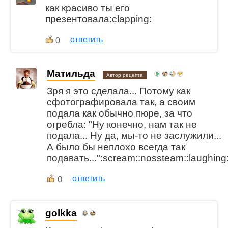
как красиво ты его
презентовала:clapping:
ответить
0
Матильда
Автор рецепта
Зря я это сделала... Потому как
сфотографировала так, а своим
подала как обычно пюре, за что
огребла: "Ну конечно, нам так не
подала... Ну да, мы-то не заслужили...
А было бы неплохо всегда так
подавать...":scream::nossteam::laughing
0
ответить
golkka