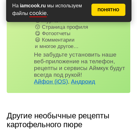
✅ Почти нет рекламы
На
iamcook.ru
мы используем
📌 Книга рецептов
ПОНЯТНО
cookie
файлы
.
🤩 Планер питания
🤓 Журнал
😗 Страница профиля
😋 Фотоотчеты
😃 Комментарии
и многое другое…
Не забудьте установить наше
веб-приложение на телефон,
рецепты и сервисы Аймкук будут
всегда под рукой!
Айфон (iOS)
,
Андроид
Другие необычные рецепты
картофельного пюре