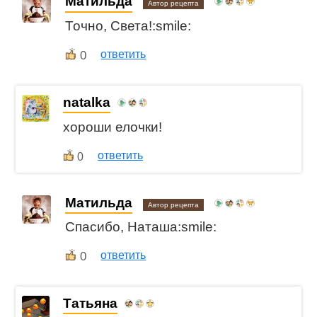
Матильда
Автор рецепта
Точно, Света!:smile:
0
ответить
natalka
хороши елочки!
ответить
0
Матильда
Автор рецепта
Спасибо, Наташа:smile:
0
ответить
Татьяна