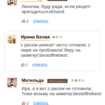
Леночка, буду рада, если рецепт
пригодиться:okhand:
0
ответить
Ирина Белая
с рисом шпинат часто готовлю, с
пюре не пробовала! беру на
заметку!:bestofthebest:
ответить
0
Матильда
Автор рецепта
Ира, а я вот с рисом не готовила.
Тоже возьму на заметку:bestofthebest:
0
ответить