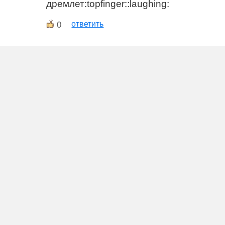
дремлет:topfinger::laughing:
0
ответить