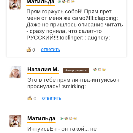
Матильда
Прям горжусь собой! Прям прет
меня от меня же самой!!!:clapping:
Даже не пришлось описание читать
- сразу поняла, что салат-то
РУССКИЙ!!!:topfinger: :laughcry:
ответить
0
Наталия М.
Автор рецепта
Это в тебе прям лингва-интуисьон
проснулась! :smirking:
0
ответить
Матильда
ИнтуисьЕн - он такой... не