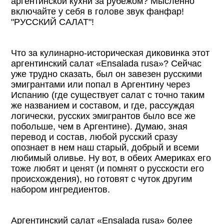
аргентинской кухни за рубежом? Мысленно
включайте у себя в голове звук фанфар!
"РУССКИЙ САЛАТ"!
Что за кулинарно-историческая диковинка этот
аргентинский салат «Ensalada rusa»? Сейчас
уже трудно сказать, был он завезен русскими
эмигрантами или попал в Аргентину через
Испанию (где существует салат с точно таким
же названием и составом, и где, рассуждая
логически, русских эмигрантов было все же
побольше, чем в Аргентине). Думаю, зная
перевод и состав, любой русский сразу
опознает в нем наш старый, добрый и всеми
любимый оливье. Ну вот, в обеих Америках его
тоже любят и ценят (и помнят о русскости его
происхождения), но готовят с чуток другим
набором ингредиентов.
Аргентинский салат «Ensalada rusa» более