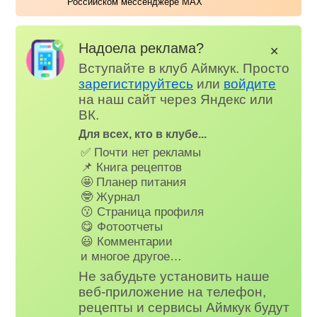
Российском мессенджере MAX
Надоела реклама?
✕
Вступайте в клуб Аймкук. Просто
зарегистируйтесь
или
войдите
на наш сайт через Яндекс или
ВК.
Для всех, кто в клубе...
✅ Почти нет рекламы
📌 Книга рецептов
🤩 Планер питания
🤓 Журнал
😗 Страница профиля
😋 Фотоотчеты
😃 Комментарии
и многое другое…
Не забудьте установить наше
веб-приложение на телефон,
рецепты и сервисы Аймкук будут