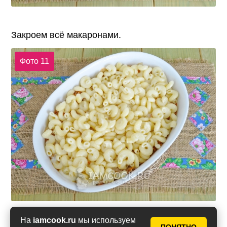
Закроем всё макаронами.
Фото 11
На
iamcook.ru
мы используем