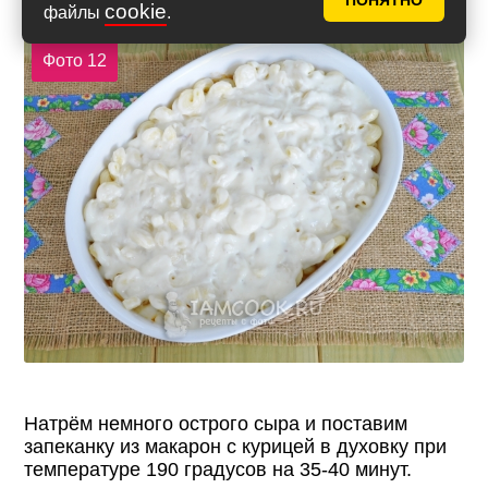
ПОНЯТНО
Выложим оставшийся соус.
cookie
файлы
.
Фото 12
Натрём немного острого сыра и поставим
запеканку из макарон с курицей в духовку при
температуре 190 градусов на 35-40 минут.