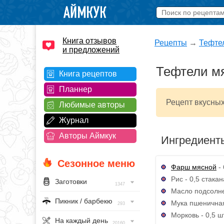
Книга отзывов
Рецепты
→
Тефте
и предложений
Тефтели мя
Книга рецептов
Планнер
Рецепт вкусных
Любимые авторы
Журнал
Авторы Аймкук
Ингредиент
Сезонное меню
Фарш мясной
- 
Рис - 0,5 стакан
Заготовки
1347
Масло подсолнеч
Пикник / барбекю
Мука пшеничная 
293
Морковь - 0,5 шт
На каждый день
20160