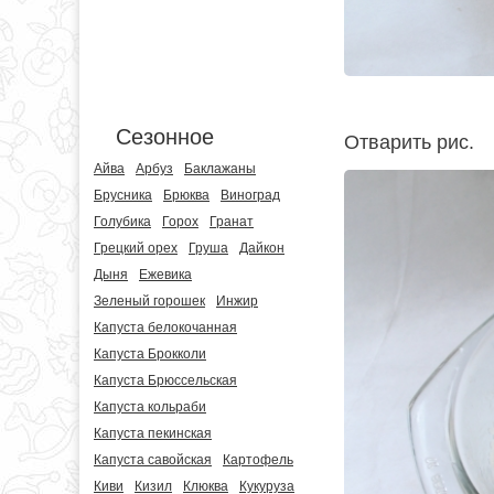
Сезонное
Отварить рис.
Айва
Арбуз
Баклажаны
Брусника
Брюква
Виноград
Голубика
Горох
Гранат
Грецкий орех
Груша
Дайкон
Дыня
Ежевика
Зеленый горошек
Инжир
Капуста белокочанная
Капуста Брокколи
Капуста Брюссельская
Капуста кольраби
Капуста пекинская
Капуста савойская
Картофель
Киви
Кизил
Клюква
Кукуруза