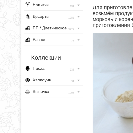
Напитки
Для приготовле
491
возьмём продук
Десерты
1256
морковь и корен
приготовления 
ПП / Диетическое
3929
Разное
76
Коллекции
Пасха
237
Хэллоуин
31
Выпечка
1296