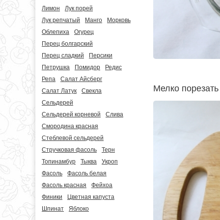
Лимон
Лук порей
Лук репчатый
Манго
Морковь
Облепиха
Огурец
Перец болгарский
Перец сладкий
Персики
Петрушка
Помидор
Редис
Репа
Салат Айсберг
Мелко порезать
Салат Латук
Свекла
Сельдерей
Сельдерей корневой
Слива
Смородина красная
Стеблевой сельдерей
Стручковая фасоль
Терн
Топинамбур
Тыква
Укроп
Фасоль
Фасоль белая
Фасоль красная
Фейхоа
Финики
Цветная капуста
Шпинат
Яблоко