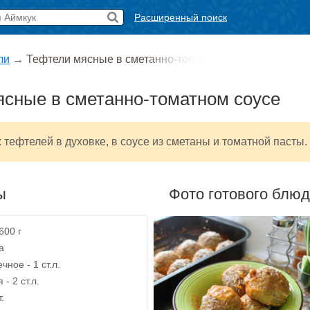
Расширенный поиск
ли
→
Тефтели мясные в сметанно-тома
сные в сметанно-томатном соусе
 тефтелей в духовке, в соусе из сметаны и томатной пасты.
ы
Фото готового блю
600 г
а
ное - 1 ст.л.
- 2 ст.л.
.