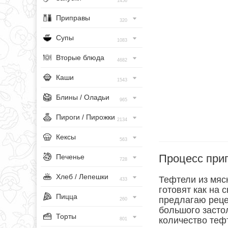
1456
Приправы
320
Супы
1083
Вторые блюда
4682
Каши
1543
Блины / Оладьи
965
Пироги / Пирожки
2134
Кексы
563
Процесс при
Печенье
728
Хлеб / Лепешки
Тефтели из мяс
433
готовят как на 
Пицца
предлагаю реце
260
большого засто
Торты
количество теф
801