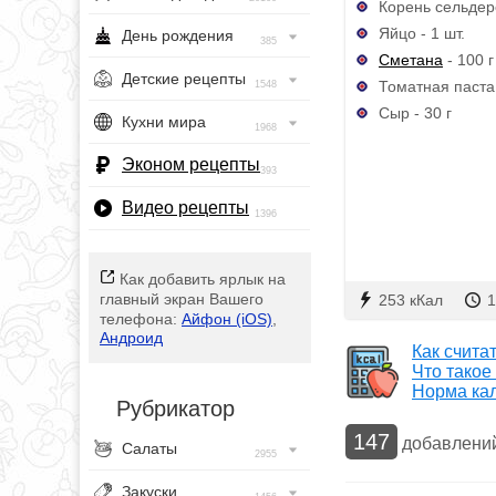
Корень сельдере
Яйцо - 1 шт.
День рождения
385
Сметана
- 100 г
Детские рецепты
Томатная паста -
1548
Сыр - 30 г
Кухни мира
1968
Эконом рецепты
393
Видео рецепты
1396
Как добавить ярлык на
главный экран Вашего
253 кКал
1
телефона:
Айфон (iOS)
,
Андроид
Как счита
Что такое
Норма ка
Рубрикатор
147
добавлени
Салаты
2955
Закуски