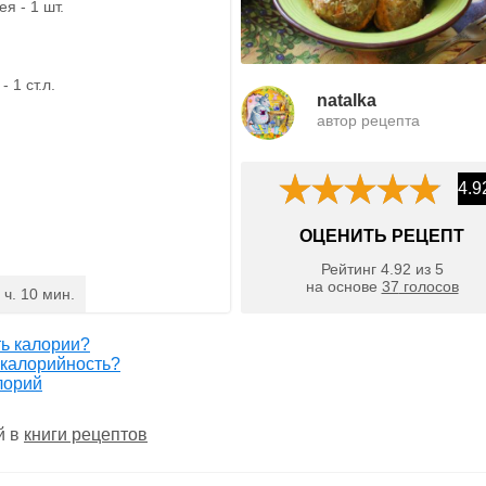
я - 1 шт.
 1 ст.л.
natalka
автор рецепта
4.9
ОЦЕНИТЬ РЕЦЕПТ
Рейтинг
4.92
из
5
на основе
37
голосов
 ч. 10 мин.
ть калории?
 калорийность?
лорий
й в
книги рецептов