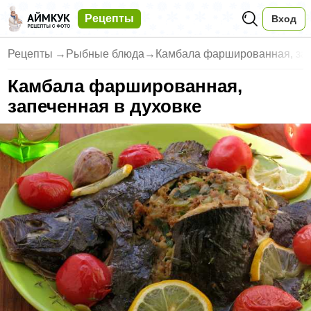
Рецепты
Вход
Рецепты
→
Рыбные блюда
→
Камбала фаршированная, зап
Камбала фаршированная,
запеченная в духовке