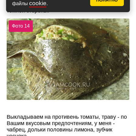
ПОНЯТНО
cookie
файлы
.
маслом пергамент. Фаршируем карманы с
темной стороны.
Фото 14
Выкладываем на противень томаты, траву - по
Вашим вкусовым предпочтениям, у меня -
чабрец, дольки половины лимона, зубчик