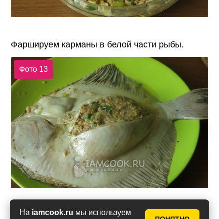
Фаршируем карманы в белой части рыбы.
Фото 13
На
iamcook.ru
мы используем
Перекладываем аккуратно рыбу на смазанный