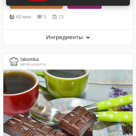
В книгу рецептов
В планнер
40 мин
5
23
Ингредиенты
lakomka
автор рецепта