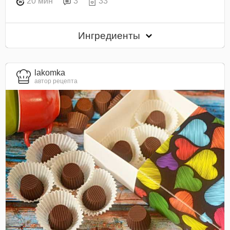
20 мин
3
33
Ингредиенты
lakomka
автор рецепта