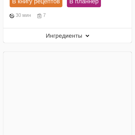
В книгу рецептов
В планнер
30 мин
7
Ингредиенты