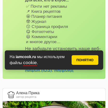
Для всех, кто в клубе...
✅ Почти нет рекламы
📌 Книга рецептов
🤩 Планер питания
🤓 Журнал
😗 Страница профиля
😋 Фотоотчеты
😃 Комментарии
и многое другое…
Не забудьте установить наше веб-
приложение на телефон, рецепты
На
iamcook.ru
мы используем
и сервисы Аймкук будут всегда под
ПОНЯТНО
cookie
файлы
.
рукой!
Айфон (iOS)
,
Андроид
Алена Прика
автор рецепта