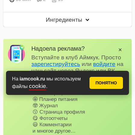
Ингредиенты
Надоела реклама?
✕
Вступайте в клуб Аймкук. Просто
зарегистируйтесь
или
войдите
на
наш сайт через Яндекс или ВК.
Для всех, кто в клубе...
На
iamcook.ru
мы используем
ПОНЯТНО
cookie
✅ Почти нет рекламы
файлы
.
📌 Книга рецептов
🤩 Планер питания
🤓 Журнал
😗 Страница профиля
😋 Фотоотчеты
😃 Комментарии
и многое другое…