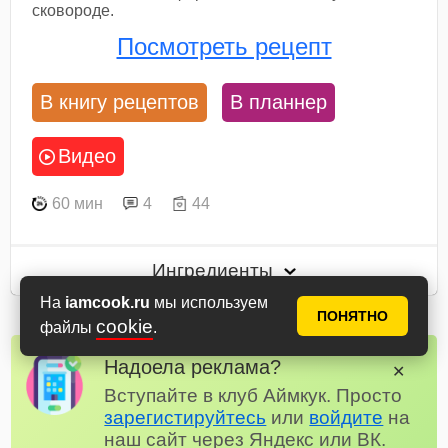
сковороде.
Посмотреть рецепт
В книгу рецептов
В планнер
Видео
60 мин
4
44
Ингредиенты
На
iamcook.ru
мы используем
ПОНЯТНО
cookie
файлы
.
Надоела реклама?
✕
Вступайте в клуб Аймкук. Просто
зарегистируйтесь
или
войдите
на
наш сайт через Яндекс или ВК.