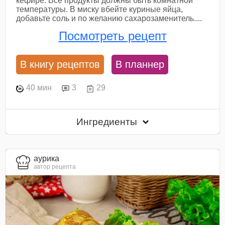
кефире. Все продукты должны быть комнатной
температуры. В миску вбейте куриные яйца,
добавьте соль и по желанию сахарозаменитель....
Посмотреть рецепт
В книгу рецептов
В планнер
40 мин
3
29
Ингредиенты
aурика
автор рецепта