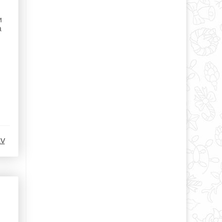
и
а
aV