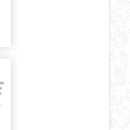
ои
и
о
.