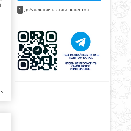
й
1
добавлений в
книги рецептов
na