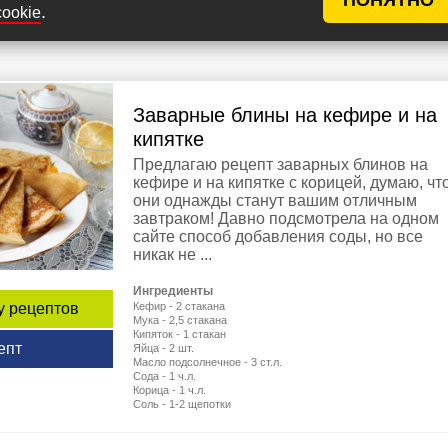
40 мин
2 (23)
119
Алена При
.
cookie
Заварные блины на кефире и на
кипятке
Предлагаю рецепт заварных блинов на
кефире и на кипятке с корицей, думаю, чт
они однажды станут вашим отличным
завтраком! Давно подсмотрела на одном
сайте способ добавления соды, но все
никак не ...
Ингредиенты
Кефир - 2 стакана
у рецептов
Мука - 2,5 стакана
Кипяток - 1 стакан
епт
Яйца - 2 шт.
Масло подсолнечное - 3 ст.л.
Сода - 1 ч.л.
Корица - 1 ч.л.
Соль - 1-2 щепотки