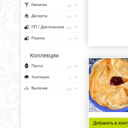
Напитки
491
Десерты
1256
ПП / Диетическое
3929
Разное
76
Коллекции
Пасха
237
Хэллоуин
31
Выпечка
1296
Добавить в книг