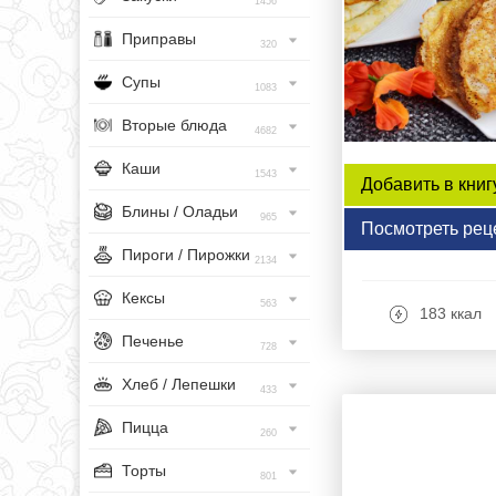
1456
Приправы
320
Супы
1083
Вторые блюда
4682
Каши
1543
Добавить в книг
Блины / Оладьи
965
Посмотреть рец
Пироги / Пирожки
2134
Кексы
563
183 ккал
Печенье
728
Хлеб / Лепешки
433
Пицца
260
Торты
801