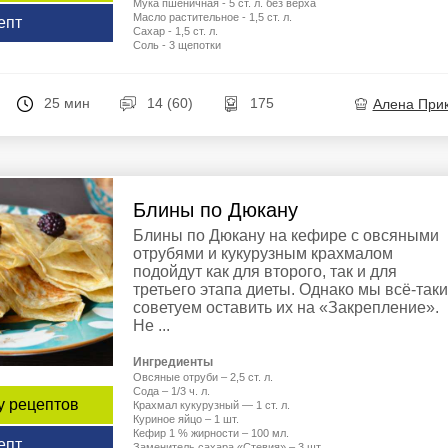
Мука пшеничная - 5 ст. л. без верха
Масло растительное - 1,5 ст. л.
епт
Сахар - 1,5 ст. л.
Соль - 3 щепотки
25 мин
14 (60)
175
Алена При
Блины по Дюкану
Блины по Дюкану на кефире с овсяными
отрубями и кукурузным крахмалом
подойдут как для второго, так и для
третьего этапа диеты. Однако мы всё-таки
советуем оставить их на «Закрепление».
Не ...
Ингредиенты
Овсяные отруби – 2,5 ст. л.
Сода – 1/3 ч. л.
у рецептов
Крахмал кукурузный — 1 ст. л.
Куриное яйцо – 1 шт.
Кефир 1 % жирности – 100 мл.
епт
Заменитель сахара «Стевия» – 3 шт.