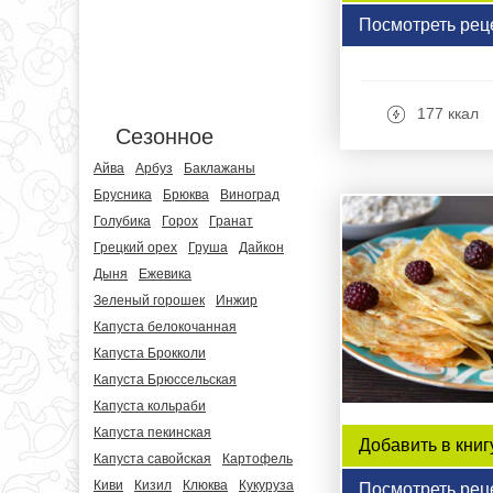
Посмотреть рец
177 ккал
Сезонное
Айва
Арбуз
Баклажаны
Брусника
Брюква
Виноград
Голубика
Горох
Гранат
Грецкий орех
Груша
Дайкон
Дыня
Ежевика
Зеленый горошек
Инжир
Капуста белокочанная
Капуста Брокколи
Капуста Брюссельская
Капуста кольраби
Капуста пекинская
Добавить в книг
Капуста савойская
Картофель
Киви
Кизил
Клюква
Кукуруза
Посмотреть рец