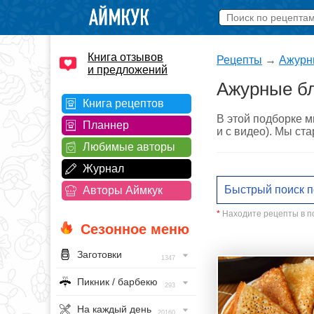
Книга отзывов
Рецепты
→
Ажурны
и предложений
Ажурные бл
Книга рецептов
В этой подборке м
Планнер
и с видео). Мы ст
Любимые авторы
Журнал
Авторы Аймкук
*
Находите рецепты в по
Сезонное меню
Заготовки
1347
Пикник / барбекю
293
На каждый день
20160