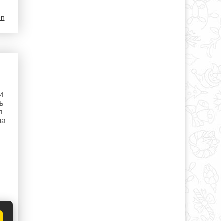
en
и
ь
я
ла