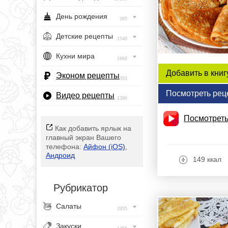
День рождения
385
Детские рецепты
1548
Кухни мира
1968
Добавить в книг
Эконом рецепты
393
Посмотреть рец
Видео рецепты
1396
Посмотреть
Как добавить ярлык на
главный экран Вашего
телефона:
Айфон (iOS)
,
Андроид
149 ккал
Рубрикатор
Салаты
2955
Закуски