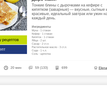
Тонкие блины с дырочками на кефире с
кипятком (заварные) — вкусные, сытные 
красивые, идеальный завтрак или ужин н
каждый день.
Ингредиенты
Мука - 1 стакан
Кефир - 1 стакан
Кипяток - 1 стакан
у рецептов
Яйца - 2 шт.
Сахар - 2 ст.л.
Растительное масло - 3 ст.л.
епт
Сода - 1 ч.л.
Соль - щепотка
20 мин
59 (133)
699
Elen