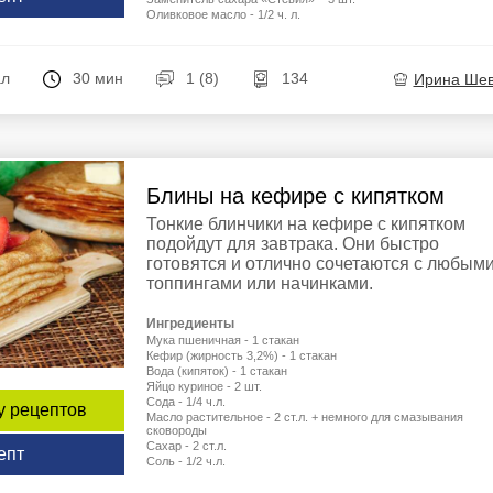
Оливковое масло - 1/2 ч. л.
ал
30 мин
1 (8)
134
Ирина Ше
Блины на кефире с кипятком
Тонкие блинчики на кефире с кипятком
подойдут для завтрака. Они быстро
готовятся и отлично сочетаются с любым
топпингами или начинками.
Ингредиенты
Мука пшеничная - 1 стакан
Кефир (жирность 3,2%) - 1 стакан
Вода (кипяток) - 1 стакан
Яйцо куриное - 2 шт.
Сода - 1/4 ч.л.
у рецептов
Масло растительное - 2 ст.л. + немного для смазывания
сковороды
Сахар - 2 ст.л.
епт
Соль - 1/2 ч.л.