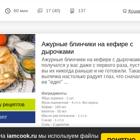
60 мин
17 (40)
137
Kcux
Ажурные блинчики на кефире с
дырочками
Ажурные блинчики на кефире с дырочкам
получатся у вас даже с первого раза, пуст
вы их никогда раньше и не готовили. Така
выпечка настолько радует глаз, что снача
ее "едят" ...
Ингредиенты
Яйцо куриное - 2 шт.
Мука пшеничная - 4 ст.л. без верха
у рецептов
Кефир - 100 мл
Кипяток - 50 мл
Масло растительное - 1 ст.л.
епт
Сахар - 1 ст.л.
Соль - 2 щепотки
На
iamcook.ru
мы используем файлы
ПОНЯТНО