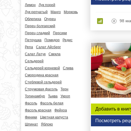
Лимон
Лук порей
Лук репчатый
Манго
Морковь
Облепиха
Огурец
98 кк
Перец болгарский
Перец сладкий
Персики
Петрушка
Помидор
Редис
Репа
Салат Айсберг
Салат Латук
Свекла
Сельдерей
Сельдерей корневой
Слива
Смородина красная
Стеблевой сельдерей
Стручковая фасоль
Терн
Топинамбур
Тыква
Укроп
Фасоль
Фасоль белая
Добавить в книг
Фасоль красная
Фейхоа
Финики
Цветная капуста
Посмотреть рец
Шпинат
Яблоко