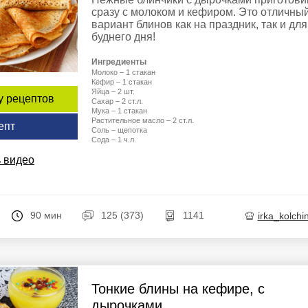
сразу с молоком и кефиром. Это отличны
вариант блинов как на праздник, так и для
буднего дня!
Ингредиенты
Молоко – 1 стакан
Кефир – 1 стакан
Яйца – 2 шт.
у рецептов
Сахар – 2 ст.л.
Мука – 1 стакан
Растительное масло – 2 ст.л.
епт
Соль – щепотка
Сода – 1 ч.л.
 видео
90 мин
125 (373)
1141
irka_kolchi
Тонкие блины на кефире, с
дырочками