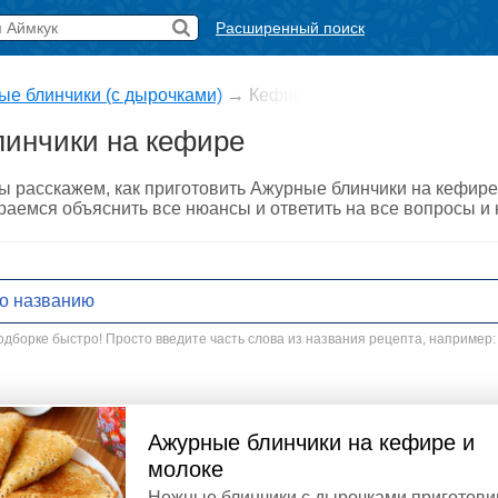
Расширенный поиск
е блинчики (с дырочками)
→
Кефир
инчики на кефире
ы расскажем, как приготовить Ажурные блинчики на кефире
араемся объяснить все нюансы и ответить на все вопросы и
дборке быстро! Просто введите часть слова из названия рецепта, например:
Ажурные блинчики на кефире и
молоке
Нежные блинчики с дырочками приготов