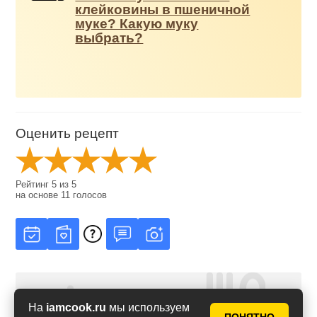
клейковины в пшеничной
муке? Какую муку
выбрать?
Оценить рецепт
Рейтинг
5
из
5
на основе
11
голосов
На
iamcook.ru
мы используем