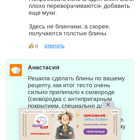
плохо переворачиваются- добавить
еще муки.
Здесь не блинчики, а скорее,
получаются толстые блины.
0
ответить
Анастасия
Решила сделать блины по вашему
рецепту, как итог тесто очень
сильно прилипало к сковороде
(сковородка с антипригарным
покрытием, специально для
блинов). Граммовка расписана
СОЦРЕКЛАМА • KURSNA5.RU
неправильно, муки нужно больше.
Вообщем я не рекомендую никому
этот рецепт, только зря