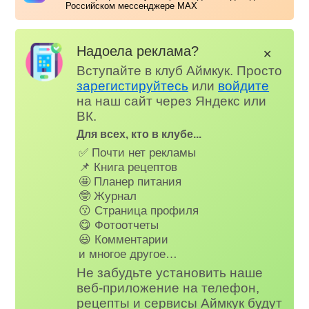
Российском мессенджере MAX
Надоела реклама?
✕
Вступайте в клуб Аймкук. Просто
зарегистируйтесь
или
войдите
на наш сайт через Яндекс или
ВК.
Для всех, кто в клубе...
✅ Почти нет рекламы
📌 Книга рецептов
🤩 Планер питания
🤓 Журнал
😗 Страница профиля
😋 Фотоотчеты
😃 Комментарии
и многое другое…
Не забудьте установить наше
веб-приложение на телефон,
рецепты и сервисы Аймкук будут