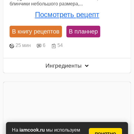
блинчики небольшого размера,...
Посмотреть рецепт
В книгу рецептов
В планнер
25 мин
6
54
Ингредиенты
На
iamcook.ru
мы используем