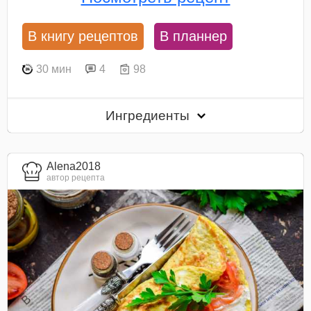
В книгу рецептов
В планнер
30 мин
4
98
Ингредиенты
Alena2018
автор рецепта