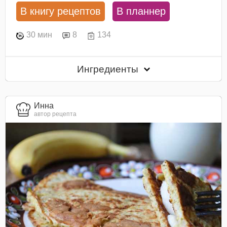
В книгу рецептов
В планнер
30 мин
8
134
Ингредиенты
Инна
автор рецепта