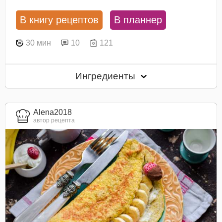
В книгу рецептов
В планнер
30 мин
10
121
Ингредиенты
Alena2018
автор рецепта