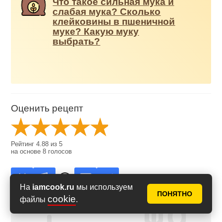
Что такое сильная мука и
слабая мука? Сколько
клейковины в пшеничной
муке? Какую муку
выбрать?
Оценить рецепт
Рейтинг
4.88
из
5
на основе
8
голосов
На
iamcook.ru
мы используем
ПОНЯТНО
cookie
файлы
.