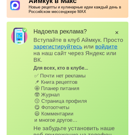
Аймкук в Макс
Новые рецепты и кулинарные идеи каждый день в
Российском мессенджере MAX
Надоела реклама?
✕
Вступайте в клуб Аймкук. Просто
зарегистируйтесь
или
войдите
на наш сайт через Яндекс или
ВК.
Для всех, кто в клубе...
✅ Почти нет рекламы
📌 Книга рецептов
🤩 Планер питания
🤓 Журнал
😗 Страница профиля
😋 Фотоотчеты
😃 Комментарии
и многое другое…
Не забудьте установить наше
веб-приложение на телефон,