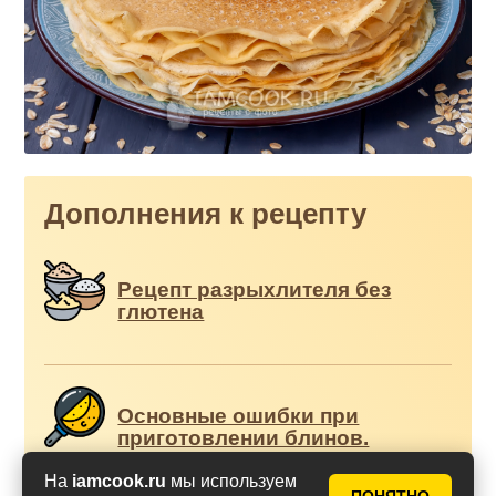
Дополнения к рецепту
Рецепт разрыхлителя без
глютена
Основные ошибки при
приготовлении блинов.
Почему блины прилипают,
рвутся и пригорают?
На
iamcook.ru
мы используем