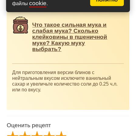
ПОНЯТНО
cookie
файлы
.
Что такое сильная мука и
слабая мука? Сколько
клейковины в пшеничной
муке? Какую муку
выбрать?
Для приготовления версии блинов с
нейтральным вкусом исключите ванильный
сахар и увеличьте количество соли до 0.25 ч.л.
или по вкусу.
Оценить рецепт