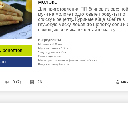
молоке
Для приготовления ПП блинов из овсяно
муки на молоке подготовьте продукты по
списку к рецепту. Куриные яйца вбейте в
глубокую миску, добавьте щепотку соли и 
помощью венчика взболтайте массу...
Ингредиенты
Молоко - 250 мл
Мука овсяная - 100 г
у рецептов
Яйцо куриное - 2 шт.
Соль - щепотка
Масло растительное (оливковое) - 2 ст.л.
епт
Вода - по надобности
0 (7)
26
Ин