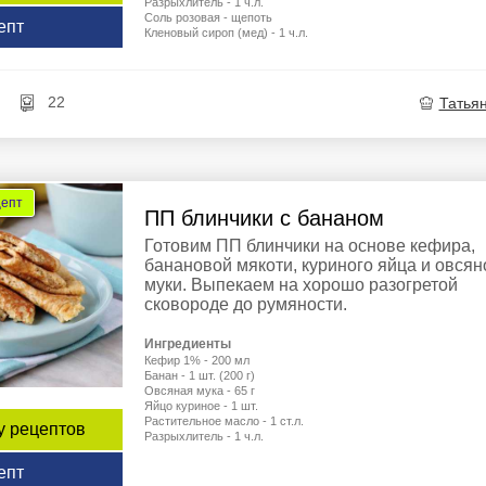
Разрыхлитель - 1 ч.л.
Соль розовая - щепоть
епт
Кленовый сироп (мед) - 1 ч.л.
22
Татья
цепт
ПП блинчики с бананом
Готовим ПП блинчики на основе кефира,
банановой мякоти, куриного яйца и овсян
муки. Выпекаем на хорошо разогретой
сковороде до румяности.
Ингредиенты
Кефир 1% - 200 мл
Банан - 1 шт. (200 г)
Овсяная мука - 65 г
Яйцо куриное - 1 шт.
Растительное масло - 1 ст.л.
у рецептов
Разрыхлитель - 1 ч.л.
епт