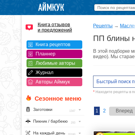
Книга отзывов
Рецепты
→
Масле
и предложений
ПП блины 
Книга рецептов
В этой подборке м
Планнер
видео). Мы старае
Любимые авторы
Журнал
Авторы Аймкук
*
Находите рецепты в по
Сезонное меню
Заготовки
1
2
Вперед
1347
Пикник / барбекю
293
На каждый день
20160