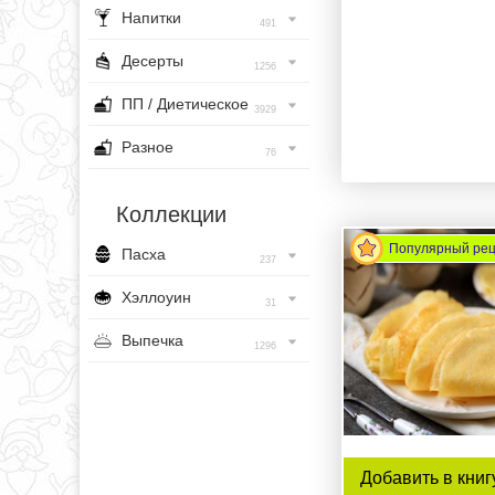
Напитки
491
Десерты
1256
ПП / Диетическое
3929
Разное
76
Коллекции
Популярный ре
Пасха
237
Хэллоуин
31
Выпечка
1296
Добавить в книг