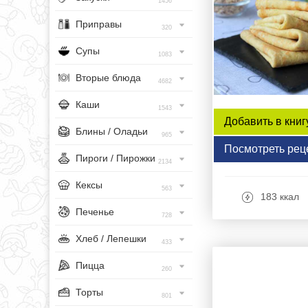
1456
Приправы
320
Супы
1083
Вторые блюда
4682
Каши
1543
Добавить в книг
Блины / Оладьи
965
Посмотреть рец
Пироги / Пирожки
2134
Кексы
563
183 ккал
Печенье
728
Хлеб / Лепешки
433
Пицца
260
Торты
801