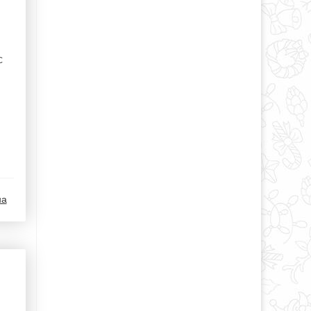
й
с
на