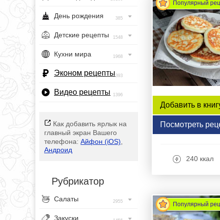
Популярный ре
День рождения
385
Детские рецепты
1548
Кухни мира
1968
Эконом рецепты
393
Видео рецепты
1396
Добавить в книг
Как добавить ярлык на
Посмотреть рец
главный экран Вашего
телефона:
Айфон (iOS)
,
Андроид
240 ккал
Рубрикатор
Салаты
2955
Популярный ре
Закуски