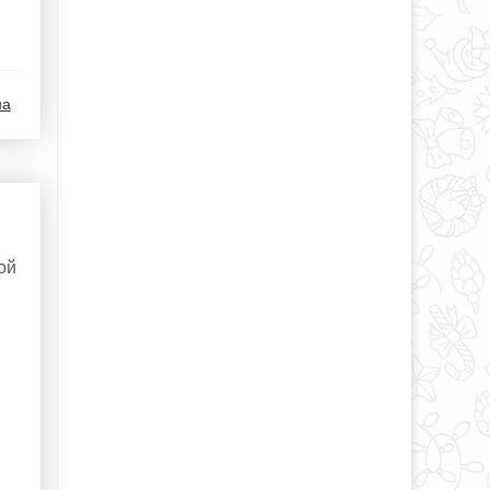
на
ой