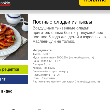
.
cookie
Постные оладьи из тыквы
Воздушные тыквенные оладьи,
приготовленные без яиц - вкуснейшее
постное блюдо для детей и взрослых на
масленицу и не только.
Ингредиенты
Тыква – 500 г
Мука пшеничная – 200-250 г (по необходимости)
Банан (спелый) - 1 шт.
Сахар – 2 ст.л.
Корица – по вкусу
у рецептов
Ванильный сахар – по вкусу
Разрыхлитель – 1 ч.л.
Соль – 1 щепотка
епт
Растительное масло – для жарки (по необходимости)
 видео