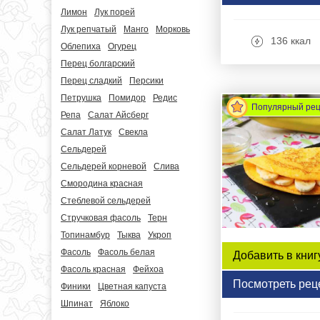
Лимон
Лук порей
Лук репчатый
Манго
Морковь
136 ккал
Облепиха
Огурец
Перец болгарский
Перец сладкий
Персики
Петрушка
Помидор
Редис
Популярный ре
Репа
Салат Айсберг
Салат Латук
Свекла
Сельдерей
Сельдерей корневой
Слива
Смородина красная
Стеблевой сельдерей
Стручковая фасоль
Терн
Топинамбур
Тыква
Укроп
Фасоль
Фасоль белая
Добавить в книг
Фасоль красная
Фейхоа
Посмотреть рец
Финики
Цветная капуста
Шпинат
Яблоко