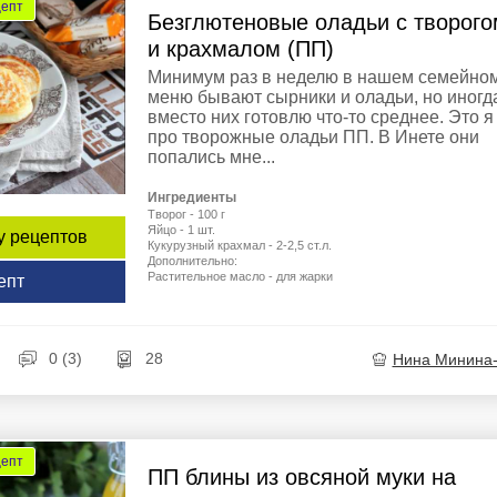
цепт
Безглютеновые оладьи с творого
и крахмалом (ПП)
Минимум раз в неделю в нашем семейно
меню бывают сырники и оладьи, но иногд
вместо них готовлю что-то среднее. Это я
про творожные оладьи ПП. В Инете они
попались мне...
Ингредиенты
Творог - 100 г
Яйцо - 1 шт.
у рецептов
Кукурузный крахмал - 2-2,5 ст.л.
Дополнительно:
Растительное масло - для жарки
епт
0 (3)
28
Нина Минина
цепт
ПП блины из овсяной муки на