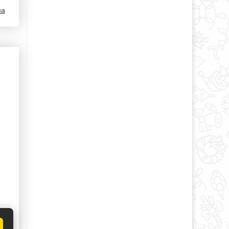
на
на