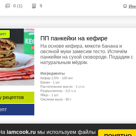
0 (1)
9
Ин
цепт
ПП панкейки на кефире
На основе кефира, мякоти банана и
овсяной муки замесим тесто. Испечём
панкейки на сухой сковороде. Подадим с
натуральным мёдом.
Ингредиенты
Кефир 2,5% - 100 мл
Банан - 1 шт.
Растительное масло - 1 ст.л.
Разрыхлитель - 0,5 ч.л.
Яйцо - 1 шт.
у рецептов
Овсяная мука - 60 г
епт
10
Ин
На
iamcook.ru
мы используем файлы
ПОНЯТНО