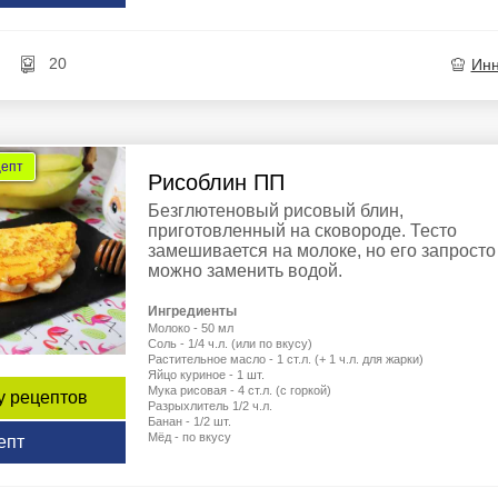
20
Ин
цепт
Рисоблин ПП
Безглютеновый рисовый блин,
приготовленный на сковороде. Тесто
замешивается на молоке, но его запросто
можно заменить водой.
Ингредиенты
Молоко - 50 мл
Соль - 1/4 ч.л. (или по вкусу)
Растительное масло - 1 ст.л. (+ 1 ч.л. для жарки)
Яйцо куриное - 1 шт.
Мука рисовая - 4 ст.л. (с горкой)
у рецептов
Разрыхлитель 1/2 ч.л.
Банан - 1/2 шт.
Мёд - по вкусу
епт