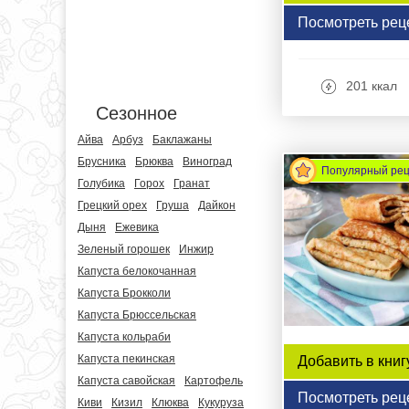
Посмотреть рец
201 ккал
Сезонное
Айва
Арбуз
Баклажаны
Брусника
Брюква
Виноград
Популярный ре
Голубика
Горох
Гранат
Грецкий орех
Груша
Дайкон
Дыня
Ежевика
Зеленый горошек
Инжир
Капуста белокочанная
Капуста Брокколи
Капуста Брюссельская
Капуста кольраби
Капуста пекинская
Добавить в книг
Капуста савойская
Картофель
Посмотреть рец
Киви
Кизил
Клюква
Кукуруза