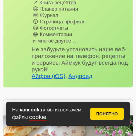
📌 Книга рецептов
🤩 Планер питания
🤓 Журнал
😗 Страница профиля
😋 Фотоотчеты
😃 Комментарии
и многое другое…
Не забудьте установить наше веб-
приложение на телефон, рецепты
и сервисы Аймкук будут всегда под
рукой!
Айфон (iOS)
,
Андроид
Zoya7
На
iamcook.ru
мы используем
автор рецепта
ПОНЯТНО
cookie
файлы
.