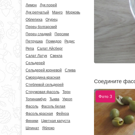
Лимон
Лук порей
Лук репчатый
Манго
Морковь
Облепиха
Огурец
Перец болгарский
Перец сладкий
Персики
Петрушка
Помидор
Редис
Репа
Салат Айсберг
Салат Латук
Свекла
Сельдерей
Сельдерей корневой
Слива
Смородина красная
Соедините фасо
Стеблевой сельдерей
Стручковая фасоль
Терн
Фото 3
Топинамбур
Тыква
Укроп
Фасоль
Фасоль белая
Фасоль красная
Фейхоа
Финики
Цветная капуста
Шпинат
Яблоко