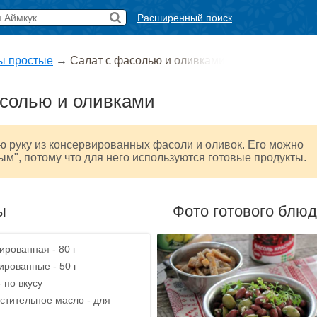
Расширенный поиск
ы простые
→
Салат с фасолью и оливками
асолью и оливками
ю руку из консервированных фасоли и оливок. Его можно
ым", потому что для него используются готовые продукты.
ы
Фото готового блю
ированная - 80 г
ированные - 50 г
 по вкусу
стительное масло - для