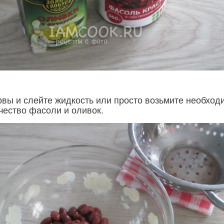
рвы и слейте жидкость или просто возьмите необход
чество фасоли и оливок.