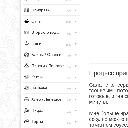
1456
Приправы
320
Супы
1083
Вторые блюда
4682
Каши
1543
Блины / Оладьи
965
Пироги / Пирожки
2134
Процесс при
Кексы
563
Салат с консер
Печенье
"ленивым", пот
728
готовые, и "на 
Хлеб / Лепешки
433
минуты.
Пицца
260
Мне больше нра
соку, но можно 
Торты
801
томатном соусе.