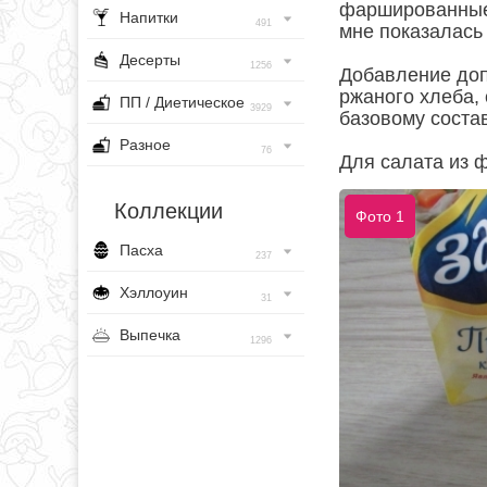
фаршированные.
Напитки
491
мне показалась 
Десерты
1256
Добавление доп
ржаного хлеба,
ПП / Диетическое
3929
базовому состав
Разное
76
Для салата из 
Коллекции
Фото 1
Пасха
237
Хэллоуин
31
Выпечка
1296