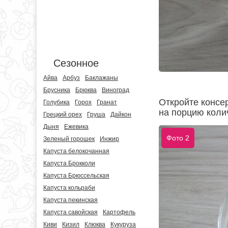
Сезонное
Айва
Арбуз
Баклажаны
Брусника
Брюква
Виноград
Откройте консе
Голубика
Горох
Гранат
на порцию коли
Грецкий орех
Груша
Дайкон
Дыня
Ежевика
Фото 2
Зеленый горошек
Инжир
Капуста белокочанная
Капуста Брокколи
Капуста Брюссельская
Капуста кольраби
Капуста пекинская
Капуста савойская
Картофель
Киви
Кизил
Клюква
Кукуруза