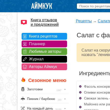
Книга отзывов
Рецепты
→
Салат
и предложений
Салат с ф
Книга рецептов
Планнер
Салат на скору
Любимые авторы
назвать "ленив
Журнал
Авторы Аймкук
Ингредиент
Сезонное меню
Фасоль консерв
Заготовки
1347
Оливки консерв
Свежая зелень -
Пикник / барбекю
293
Майонез или ра
На каждый день
заправки
20160