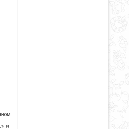
нном
ся и