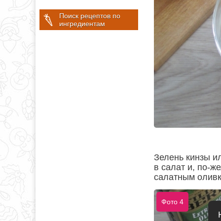
Поиск рецептов по
ингредиентам
Зелень кинзы и
в салат и, по-ж
салатным олив
Фото 4