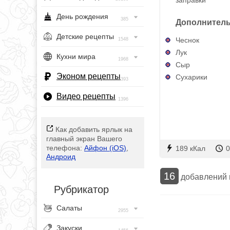
День рождения
385
Дополнитель
Детские рецепты
Чеснок
1548
Лук
Кухни мира
1968
Сыр
Эконом рецепты
Сухарики
393
Видео рецепты
1396
Как добавить ярлык на
главный экран Вашего
телефона:
Айфон (iOS)
,
189 кКал
0
Андроид
16
добавлений
Рубрикатор
Салаты
2955
Закуски