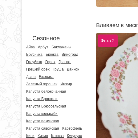
Вливаем в миск
Сезонное
Фото 2
Айва
Арбуз
Баклажаны
Брусника
Брюква
Виноград
Голубика
Горох
Гранат
Грецкий орех
Груша
Дайкон
Дыня
Ежевика
Зеленый горошек
Инжир
Капуста белокочанная
Капуста Брокколи
Капуста Брюссельская
Капуста кольраби
Капуста пекинская
Капуста савойская
Картофель
Киви
Кизил
Клюква
Кукуруза