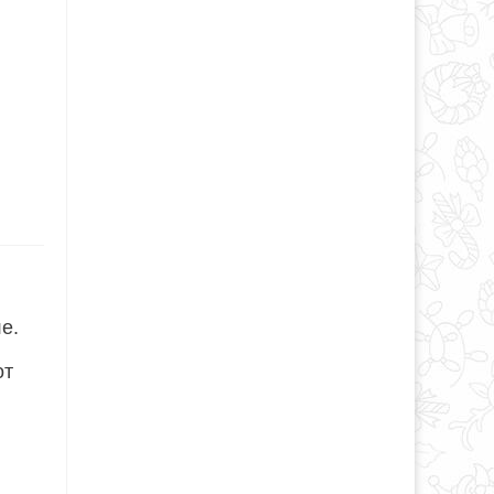
е.
от