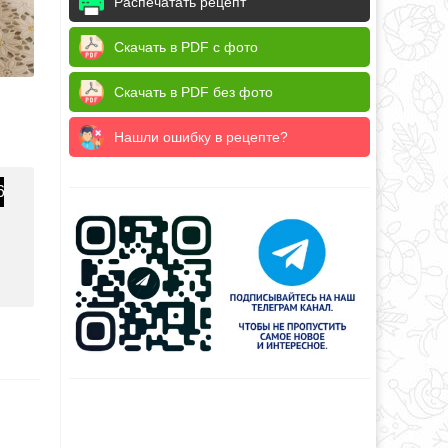
Распечатать рецепт
Скачать в PDF с фото
Скачать в PDF без фото
Нашли ошибку в рецепте?
6