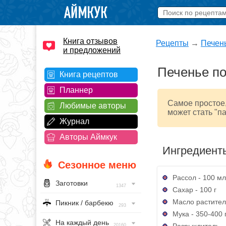
Книга отзывов
Рецепты
→
Печен
и предложений
Печенье по
Книга рецептов
Планнер
Самое простое,
Любимые авторы
может стать "п
Журнал
Авторы Аймкук
Ингредиент
Сезонное меню
Рассол - 100 мл
Заготовки
1347
Сахар - 100 г
Масло растител
Пикник / барбекю
293
Мука - 350-400 
На каждый день
Разрыхлитель - 
20160