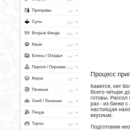
1456
Приправы
320
Супы
1083
Вторые блюда
4682
Каши
1543
Блины / Оладьи
965
Пироги / Пирожки
2134
Процесс при
Кексы
563
Кажется, нет бо
Печенье
Всего четыре д
728
готовы. Рассол 
Хлеб / Лепешки
433
раз - из банки 
настоящая нахо
Пицца
260
вкусным.
Торты
801
Подготовим нео