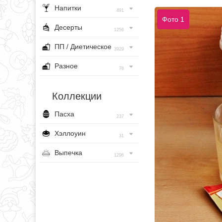
Напитки
491
Фото 1
Десерты
1256
ПП / Диетическое
3929
Разное
76
Коллекции
Пасха
237
Хэллоуин
31
Выпечка
1296