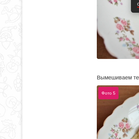
Вымешиваем тес
Фото 5