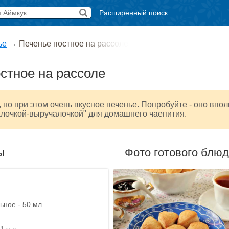
Расширенный поиск
ье
→
Печенье постное на рассоле
стное на рассоле
 но при этом очень вкусное печенье. Попробуйте - оно впо
алочкой-выручалочкой" для домашнего чаепития.
ы
Фото готового блю
ьное - 50 мл
г
1 ч.л.