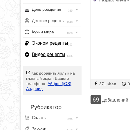
День рождения
385
Детские рецепты
1548
Кухни мира
1968
Эконом рецепты
393
Видео рецепты
1396
Как добавить ярлык на
главный экран Вашего
телефона:
Айфон (iOS)
,
371 кКал
0
Андроид
69
добавлений
Рубрикатор
Салаты
2955
Закуски