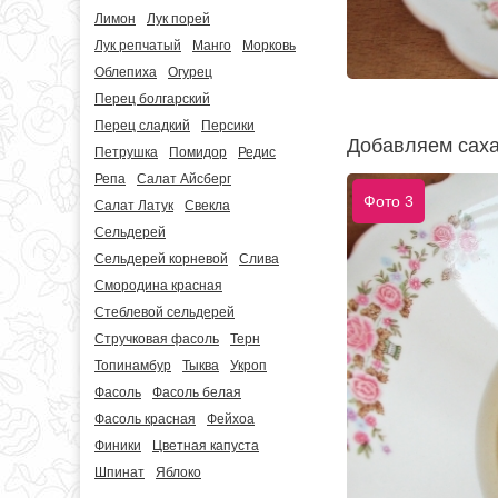
Лимон
Лук порей
Лук репчатый
Манго
Морковь
Облепиха
Огурец
Перец болгарский
Перец сладкий
Персики
Добавляем саха
Петрушка
Помидор
Редис
Репа
Салат Айсберг
Фото 3
Салат Латук
Свекла
Сельдерей
Сельдерей корневой
Слива
Смородина красная
Стеблевой сельдерей
Стручковая фасоль
Терн
Топинамбур
Тыква
Укроп
Фасоль
Фасоль белая
Фасоль красная
Фейхоа
Финики
Цветная капуста
Шпинат
Яблоко