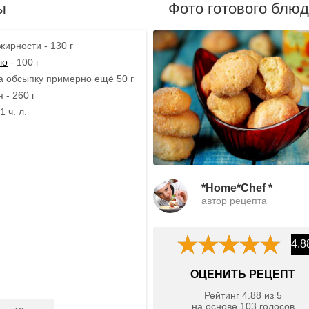
ы
Фото готового блю
жирности - 130 г
ло
- 100 г
на обсыпку примерно ещё 50 г
 - 260 г
 ч. л.
*Home*Chef *
автор рецепта
4.8
ОЦЕНИТЬ РЕЦЕПТ
Рейтинг
4.88
из
5
на основе
103
голосов