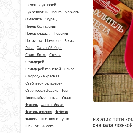
Лимон
Лук порей
Лук репчатый
Манго
Морковь
Облепиха
Огурец
Перец болгарский
Перец сладкий
Персики
Петрушка
Помидор
Редис
Репа
Салат Айсберг
Салат Латук
Свекла
Сельдерей
Сельдерей корневой
Слива
Смородина красная
Стеблевой сельдерей
Стручковая фасоль
Терн
Топинамбур
Тыква
Укроп
Фасоль
Фасоль белая
Фасоль красная
Фейхоа
Из этих пяти ко
Финики
Цветная капуста
сначала ложкой,
Шпинат
Яблоко