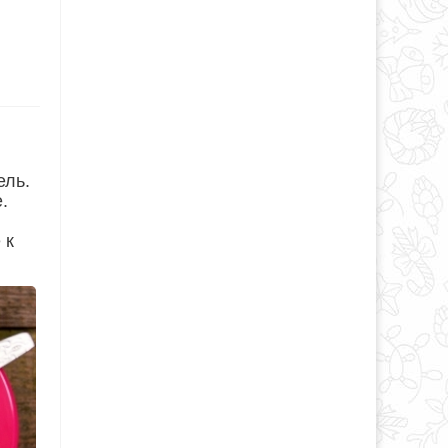
ель.
.
 к