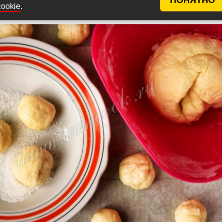
.
cookie
 на 24 части-шарика и обваляйте их в сахаре.