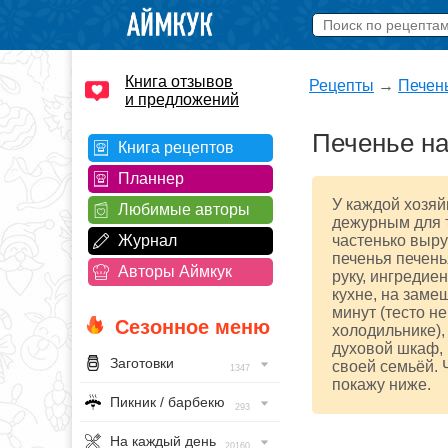
Книга отзывов
Рецепты
→
Печен
и предложений
Печенье на
Книга рецептов
Планнер
У каждой хозяй
Любимые авторы
дежурным для т
Журнал
частенько выру
печенья печень
Авторы Аймкук
руку, ингредиен
кухне, на заме
минут (тесто н
Сезонное меню
холодильнике),
духовой шкаф, 
Заготовки
своей семьёй. 
1347
покажу ниже.
Пикник / барбекю
293
На каждый день
20160