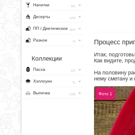
Напитки
491
Десерты
1256
ПП / Диетическое
3929
Разное
Процесс при
76
Итак, подготовь
Коллекции
Как видите, про
Пасха
237
На половину ра
нему сметану и 
Хэллоуин
31
Выпечка
Фото 1
1296