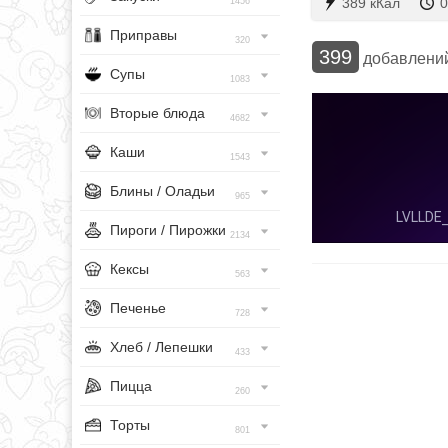
389 кКал
0
1456
Приправы
320
399
добавлени
Супы
1083
Вторые блюда
4682
Каши
1543
Блины / Оладьи
965
Пироги / Пирожки
2134
Кексы
563
Печенье
728
Хлеб / Лепешки
433
Пицца
260
Торты
801