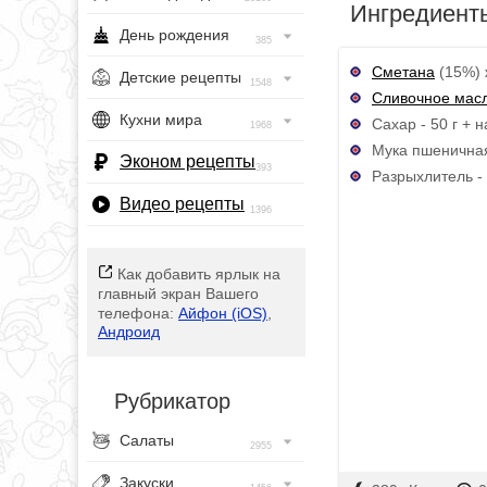
Ингредиент
День рождения
385
Сметана
(15%) 
Детские рецепты
1548
Сливочное мас
Кухни мира
Сахар - 50 г + 
1968
Мука пшеничная
Эконом рецепты
393
Разрыхлитель - 1
Видео рецепты
1396
Как добавить ярлык на
главный экран Вашего
телефона:
Айфон (iOS)
,
Андроид
Рубрикатор
Салаты
2955
Закуски