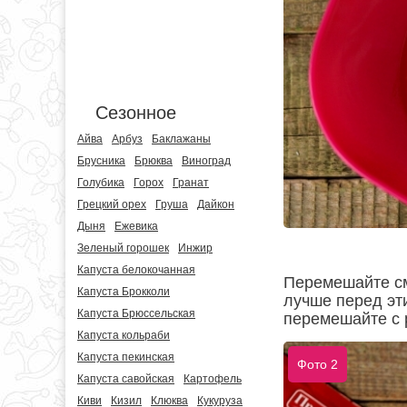
Сезонное
Айва
Арбуз
Баклажаны
Брусника
Брюква
Виноград
Голубика
Горох
Гранат
Грецкий орех
Груша
Дайкон
Дыня
Ежевика
Зеленый горошек
Инжир
Капуста белокочанная
Перемешайте см
Капуста Брокколи
лучше перед эти
Капуста Брюссельская
перемешайте с 
Капуста кольраби
Капуста пекинская
Фото 2
Капуста савойская
Картофель
Киви
Кизил
Клюква
Кукуруза