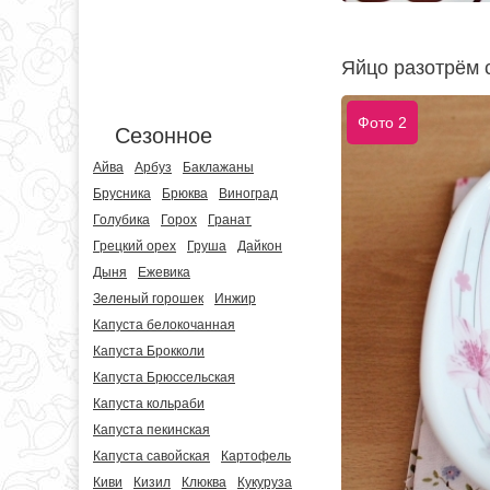
Яйцо разотрём 
Фото 2
Сезонное
Айва
Арбуз
Баклажаны
Брусника
Брюква
Виноград
Голубика
Горох
Гранат
Грецкий орех
Груша
Дайкон
Дыня
Ежевика
Зеленый горошек
Инжир
Капуста белокочанная
Капуста Брокколи
Капуста Брюссельская
Капуста кольраби
Капуста пекинская
Капуста савойская
Картофель
Киви
Кизил
Клюква
Кукуруза