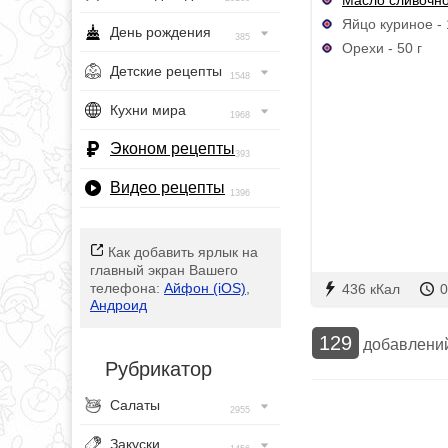
Яйцо куриное - 
День рождения
385
Орехи - 50 г
Детские рецепты
1548
Кухни мира
1968
Эконом рецепты
393
Видео рецепты
1396
Как добавить ярлык на
главный экран Вашего
телефона:
Айфон (iOS)
,
436 кКал
0
Андроид
129
добавлени
Рубрикатор
Салаты
2955
Закуски