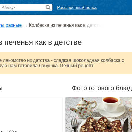
Расширенный поиск
ты разные
→
Колбаска из печенья как в детстве
з печенья как в детстве
лакомство из детства - сладкая шоколадная колбаска с
рую нам готовила бабушка. Вечный рецепт!
ы
Фото готового блю
ое
- 180 г