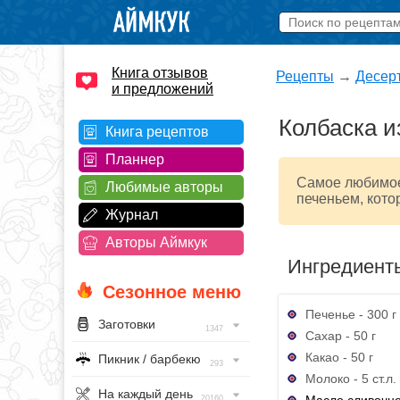
Книга отзывов
Рецепты
→
Десер
и предложений
Колбаска и
Книга рецептов
Планнер
Самое любимое 
Любимые авторы
печеньем, кото
Журнал
Авторы Аймкук
Ингредиент
Сезонное меню
Печенье - 300 г
Заготовки
1347
Сахар - 50 г
Какао - 50 г
Пикник / барбекю
293
Молоко - 5 ст.л.
На каждый день
Масло сливочн
20160