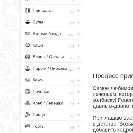
1456
Приправы
320
Супы
1083
Вторые блюда
4682
Каши
1543
Блины / Оладьи
965
Пироги / Пирожки
2134
Процесс при
Кексы
563
Самое любимое 
Печенье
печеньем, кото
728
колбаску! Рецеп
Хлеб / Лепешки
433
давным-давно, 
Пицца
260
Приглашаю вас 
в детстве. Возь
Торты
801
добавить кедро