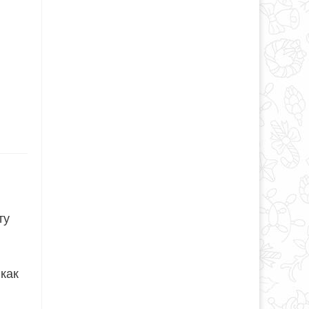
ту
как