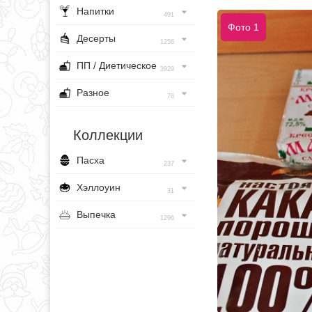
Напитки
491
Фото 1
Десерты
1256
ПП / Диетическое
3929
Разное
76
Коллекции
Пасха
237
Хэллоуин
31
Выпечка
1296