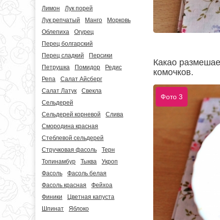
Лимон
Лук порей
Лук репчатый
Манго
Морковь
Облепиха
Огурец
Перец болгарский
Перец сладкий
Персики
Какао размешае
Петрушка
Помидор
Редис
комочков.
Репа
Салат Айсберг
Салат Латук
Свекла
Фото 3
Сельдерей
Сельдерей корневой
Слива
Смородина красная
Стеблевой сельдерей
Стручковая фасоль
Терн
Топинамбур
Тыква
Укроп
Фасоль
Фасоль белая
Фасоль красная
Фейхоа
Финики
Цветная капуста
Шпинат
Яблоко