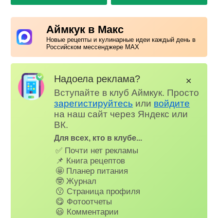
Аймкук в Макс
Новые рецепты и кулинарные идеи каждый день в
Российском мессенджере MAX
Надоела реклама?
✕
Вступайте в клуб Аймкук. Просто
зарегистируйтесь
или
войдите
на наш сайт через Яндекс или
ВК.
Для всех, кто в клубе...
✅ Почти нет рекламы
📌 Книга рецептов
🤩 Планер питания
🤓 Журнал
😗 Страница профиля
😋 Фотоотчеты
😃 Комментарии