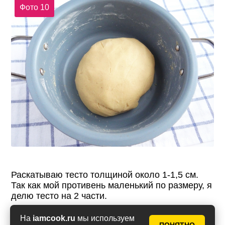
Фото 10
Раскатываю тесто толщиной около 1-1,5 см.
Так как мой противень маленький по размеру, я
делю тесто на 2 части.
На
iamcook.ru
мы используем
Фото 11